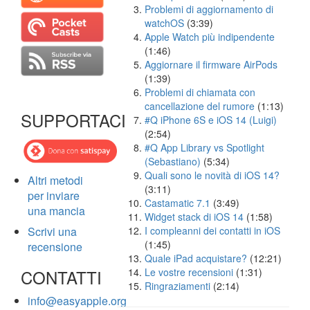
Problemi di aggiornamento di
watchOS
(3:39)
Apple Watch più indipendente
(1:46)
Aggiornare il firmware AirPods
(1:39)
Problemi di chiamata con
cancellazione del rumore
(1:13)
SUPPORTACI
#Q iPhone 6S e iOS 14 (Luigi)
(2:54)
#Q App Library vs Spotlight
(Sebastiano)
(5:34)
Quali sono le novità di iOS 14?
Altri metodi
(3:11)
per inviare
Castamatic 7.1
(3:49)
una mancia
Widget stack di iOS 14
(1:58)
Scrivi una
I compleanni dei contatti in iOS
(1:45)
recensione
Quale iPad acquistare?
(12:21)
CONTATTI
Le vostre recensioni
(1:31)
Ringraziamenti
(2:14)
info@easyapple.org