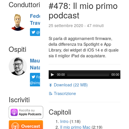
Conduttori
#478: Il mio primo
podcast
Federico
Travaini
25 settembre 2020 - 47 minuti
@ftrava
Si parla di aggiornamenti firmware,
della differenza tra Spotlight e App
Ospiti
Library, dei widget di iOS 14 e di quale
sia il miglior iPad da acquistare.
Maurizio
Natali
00:00
00:00
Follow
@simplemal
⏬ Download (22 MB)
📝 Trascrizione
Iscriviti
Capitoli
Intro
(1:18)
Il mio primo Mac
(2:19)