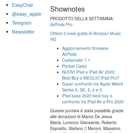
EasyChat
Shownotes
@easy_apple
PRODOTTO DELLA SETTIMANA:
Telegram
AirPods Pro
Newsletter
Ottieni 3 mesi gratis di Amazon Music
HD
Aggiornamento firmware
AirPods
Castamatic 7.1
Pocket Casts
NUOVI iPad e iPad Air 2020:
Best Buy o MEGLIO iPad Pro?
Super confronto tra Apple Watch
Series 6, SE, 5, 4 e 3
iPad base 2020 best buy e
confronto tra iPad Air e Pro 2020
Questa puntata è stata possibile grazie
alle donazioni di Marco De Jesus
Maria, Lorenzo Giansante, Roberto
Esposito, Stefano  Meroni, Massimo,