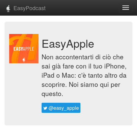
EasyPodcast
Toggl
navig
EasyApple
Non accontentarti di ciò che
sai già fare con il tuo iPhone,
iPad o Mac: c'è tanto altro da
scoprire. Noi siamo qui per
questo.
@easy_apple