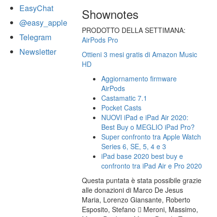
EasyChat
Shownotes
@easy_apple
PRODOTTO DELLA SETTIMANA:
Telegram
AirPods Pro
Newsletter
Ottieni 3 mesi gratis di Amazon Music
HD
Aggiornamento firmware
AirPods
Castamatic 7.1
Pocket Casts
NUOVI iPad e iPad Air 2020:
Best Buy o MEGLIO iPad Pro?
Super confronto tra Apple Watch
Series 6, SE, 5, 4 e 3
iPad base 2020 best buy e
confronto tra iPad Air e Pro 2020
Questa puntata è stata possibile grazie
alle donazioni di Marco De Jesus
Maria, Lorenzo Giansante, Roberto
Esposito, Stefano  Meroni, Massimo,