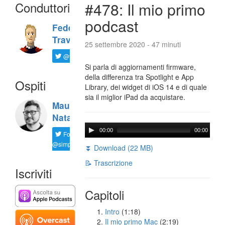
Conduttori
#478: Il mio primo
podcast
Federico
Travaini
25 settembre 2020 - 47 minuti
@ftrava
Si parla di aggiornamenti firmware,
della differenza tra Spotlight e App
Ospiti
Library, dei widget di iOS 14 e di quale
sia il miglior iPad da acquistare.
Maurizio
Natali
00:00
00:00
Follow
@simplemal
⏬ Download (22 MB)
📝 Trascrizione
Iscriviti
Capitoli
Intro
(1:18)
Il mio primo Mac
(2:19)