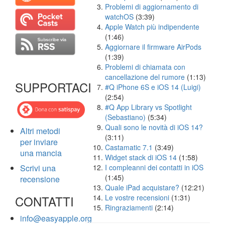
Problemi di aggiornamento di
watchOS
(3:39)
Apple Watch più indipendente
(1:46)
Aggiornare il firmware AirPods
(1:39)
Problemi di chiamata con
cancellazione del rumore
(1:13)
SUPPORTACI
#Q iPhone 6S e iOS 14 (Luigi)
(2:54)
#Q App Library vs Spotlight
(Sebastiano)
(5:34)
Quali sono le novità di iOS 14?
Altri metodi
(3:11)
per inviare
Castamatic 7.1
(3:49)
una mancia
Widget stack di iOS 14
(1:58)
Scrivi una
I compleanni dei contatti in iOS
(1:45)
recensione
Quale iPad acquistare?
(12:21)
CONTATTI
Le vostre recensioni
(1:31)
Ringraziamenti
(2:14)
info@easyapple.org