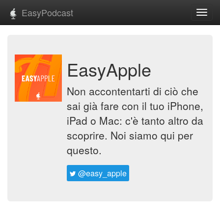
EasyPodcast
Toggl
navig
EasyApple
Non accontentarti di ciò che
sai già fare con il tuo iPhone,
iPad o Mac: c'è tanto altro da
scoprire. Noi siamo qui per
questo.
@easy_apple