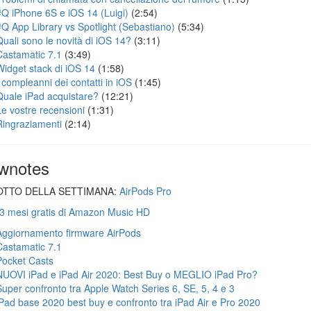
#Q iPhone 6S e iOS 14 (Luigi)
(2:54)
#Q App Library vs Spotlight (Sebastiano)
(5:34)
Quali sono le novità di iOS 14?
(3:11)
Castamatic 7.1
(3:49)
Widget stack di iOS 14
(1:58)
I compleanni dei contatti in iOS
(1:45)
Quale iPad acquistare?
(12:21)
Le vostre recensioni
(1:31)
Ringraziamenti
(2:14)
wnotes
TTO DELLA SETTIMANA:
AirPods Pro
 3 mesi gratis di Amazon Music HD
Aggiornamento firmware AirPods
Castamatic 7.1
Pocket Casts
NUOVI iPad e iPad Air 2020: Best Buy o MEGLIO iPad Pro?
Super confronto tra Apple Watch Series 6, SE, 5, 4 e 3
iPad base 2020 best buy e confronto tra iPad Air e Pro 2020