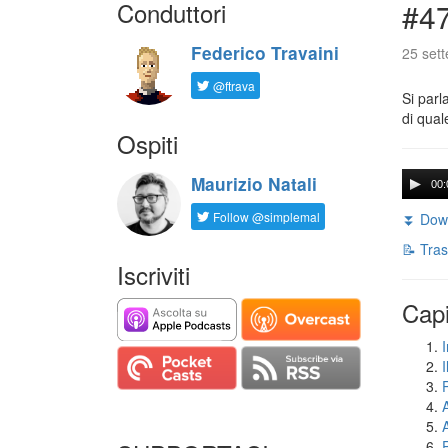
Conduttori
#47
Federico Travaini
25 set
@ftrava
Si parl
di qual
Ospiti
Maurizio Natali
00:
Follow @simplemal
⏬ Down
📝 Tras
Iscriviti
Capi
I