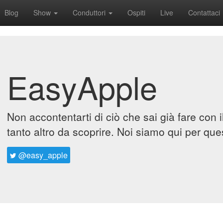
Blog
Show
Conduttori
Ospiti
Live
Contattaci
EasyApple
Non accontentarti di ciò che sai già fare con 
tanto altro da scoprire. Noi siamo qui per que
@easy_apple