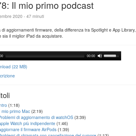
8: Il mio primo podcast
tembre 2020 - 47 minuti
a di aggiornamenti firmware, della differenza tra Spotlight e App Library
e sia il miglior iPad da acquistare.
00
00:00
load (22 MB)
crizione
toli
ntro
(1:18)
Il mio primo Mac
(2:19)
Problemi di aggiornamento di watchOS
(3:39)
Apple Watch più indipendente
(1:46)
Aggiornare il firmware AirPods
(1:39)
Problemi di chiamata con cancellazione del rumore
(1:13)