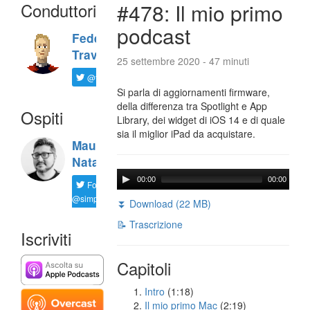
Conduttori
#478: Il mio primo
podcast
Federico
Travaini
25 settembre 2020 - 47 minuti
@ftrava
Si parla di aggiornamenti firmware,
della differenza tra Spotlight e App
Ospiti
Library, dei widget di iOS 14 e di quale
sia il miglior iPad da acquistare.
Maurizio
Natali
00:00
00:00
Follow
@simplemal
⏬ Download (22 MB)
📝 Trascrizione
Iscriviti
Capitoli
Intro
(1:18)
Il mio primo Mac
(2:19)