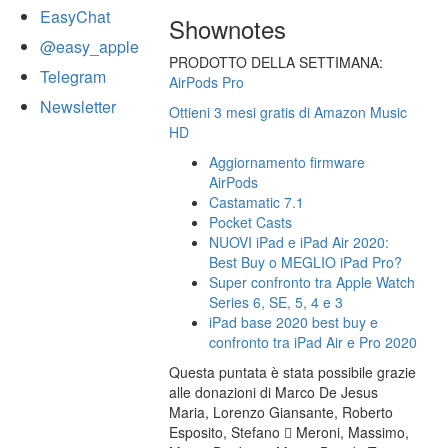
EasyChat
Shownotes
@easy_apple
PRODOTTO DELLA SETTIMANA:
Telegram
AirPods Pro
Newsletter
Ottieni 3 mesi gratis di Amazon Music
HD
Aggiornamento firmware
AirPods
Castamatic 7.1
Pocket Casts
NUOVI iPad e iPad Air 2020:
Best Buy o MEGLIO iPad Pro?
Super confronto tra Apple Watch
Series 6, SE, 5, 4 e 3
iPad base 2020 best buy e
confronto tra iPad Air e Pro 2020
Questa puntata è stata possibile grazie
alle donazioni di Marco De Jesus
Maria, Lorenzo Giansante, Roberto
Esposito, Stefano  Meroni, Massimo,