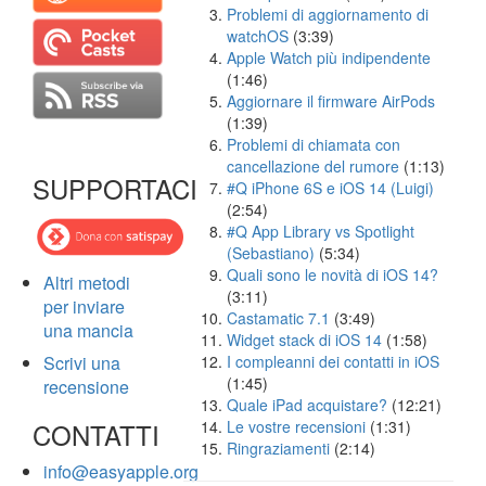
Problemi di aggiornamento di
watchOS
(3:39)
Apple Watch più indipendente
(1:46)
Aggiornare il firmware AirPods
(1:39)
Problemi di chiamata con
cancellazione del rumore
(1:13)
SUPPORTACI
#Q iPhone 6S e iOS 14 (Luigi)
(2:54)
#Q App Library vs Spotlight
(Sebastiano)
(5:34)
Quali sono le novità di iOS 14?
Altri metodi
(3:11)
per inviare
Castamatic 7.1
(3:49)
una mancia
Widget stack di iOS 14
(1:58)
Scrivi una
I compleanni dei contatti in iOS
(1:45)
recensione
Quale iPad acquistare?
(12:21)
CONTATTI
Le vostre recensioni
(1:31)
Ringraziamenti
(2:14)
info@easyapple.org