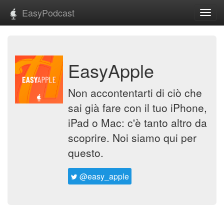
EasyPodcast
Toggl
navig
EasyApple
Non accontentarti di ciò che
sai già fare con il tuo iPhone,
iPad o Mac: c'è tanto altro da
scoprire. Noi siamo qui per
questo.
@easy_apple