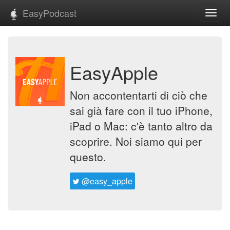
EasyPodcast
Toggl
navig
EasyApple
Non accontentarti di ciò che
sai già fare con il tuo iPhone,
iPad o Mac: c'è tanto altro da
scoprire. Noi siamo qui per
questo.
@easy_apple