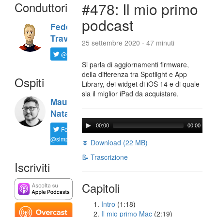
Conduttori
#478: Il mio primo
podcast
Federico
Travaini
25 settembre 2020 - 47 minuti
@ftrava
Si parla di aggiornamenti firmware,
della differenza tra Spotlight e App
Ospiti
Library, dei widget di iOS 14 e di quale
sia il miglior iPad da acquistare.
Maurizio
Natali
00:00
00:00
Follow
@simplemal
⏬ Download (22 MB)
📝 Trascrizione
Iscriviti
Capitoli
Intro
(1:18)
Il mio primo Mac
(2:19)