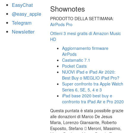
EasyChat
Shownotes
@easy_apple
PRODOTTO DELLA SETTIMANA:
Telegram
AirPods Pro
Newsletter
Ottieni 3 mesi gratis di Amazon Music
HD
Aggiornamento firmware
AirPods
Castamatic 7.1
Pocket Casts
NUOVI iPad e iPad Air 2020:
Best Buy o MEGLIO iPad Pro?
Super confronto tra Apple Watch
Series 6, SE, 5, 4 e 3
iPad base 2020 best buy e
confronto tra iPad Air e Pro 2020
Questa puntata è stata possibile grazie
alle donazioni di Marco De Jesus
Maria, Lorenzo Giansante, Roberto
Esposito, Stefano  Meroni, Massimo,