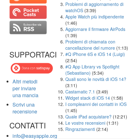
Problemi di aggiornamento di
watchOS
(3:39)
Apple Watch più indipendente
(1:46)
Aggiornare il firmware AirPods
(1:39)
Problemi di chiamata con
cancellazione del rumore
(1:13)
SUPPORTACI
#Q iPhone 6S e iOS 14 (Luigi)
(2:54)
#Q App Library vs Spotlight
(Sebastiano)
(5:34)
Quali sono le novità di iOS 14?
Altri metodi
(3:11)
per inviare
Castamatic 7.1
(3:49)
una mancia
Widget stack di iOS 14
(1:58)
Scrivi una
I compleanni dei contatti in iOS
(1:45)
recensione
Quale iPad acquistare?
(12:21)
CONTATTI
Le vostre recensioni
(1:31)
Ringraziamenti
(2:14)
info@easyapple.org