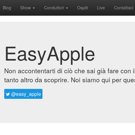
Blog
Show
Conduttori
Ospiti
Live
Contattaci
EasyApple
Non accontentarti di ciò che sai già fare con 
tanto altro da scoprire. Noi siamo qui per que
@easy_apple