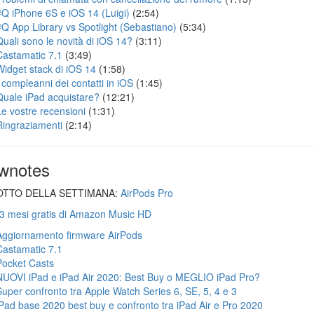
#Q iPhone 6S e iOS 14 (Luigi)
(2:54)
#Q App Library vs Spotlight (Sebastiano)
(5:34)
Quali sono le novità di iOS 14?
(3:11)
Castamatic 7.1
(3:49)
Widget stack di iOS 14
(1:58)
I compleanni dei contatti in iOS
(1:45)
Quale iPad acquistare?
(12:21)
Le vostre recensioni
(1:31)
Ringraziamenti
(2:14)
wnotes
TTO DELLA SETTIMANA:
AirPods Pro
 3 mesi gratis di Amazon Music HD
Aggiornamento firmware AirPods
Castamatic 7.1
Pocket Casts
NUOVI iPad e iPad Air 2020: Best Buy o MEGLIO iPad Pro?
Super confronto tra Apple Watch Series 6, SE, 5, 4 e 3
iPad base 2020 best buy e confronto tra iPad Air e Pro 2020