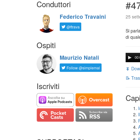
Conduttori
#47
Federico Travaini
25 set
@ftrava
Si parl
di qual
Ospiti
Maurizio Natali
00:
Follow @simplemal
⏬ Down
📝 Tras
Iscriviti
Capi
I