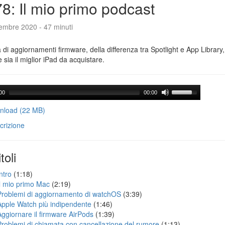
8: Il mio primo podcast
tembre 2020 - 47 minuti
a di aggiornamenti firmware, della differenza tra Spotlight e App Library
e sia il miglior iPad da acquistare.
00
00:00
load (22 MB)
crizione
toli
ntro
(1:18)
Il mio primo Mac
(2:19)
Problemi di aggiornamento di watchOS
(3:39)
Apple Watch più indipendente
(1:46)
Aggiornare il firmware AirPods
(1:39)
Problemi di chiamata con cancellazione del rumore
(1:13)