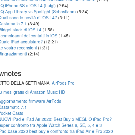
#Q iPhone 6S e iOS 14 (Luigi)
(2:54)
#Q App Library vs Spotlight (Sebastiano)
(5:34)
Quali sono le novità di iOS 14?
(3:11)
Castamatic 7.1
(3:49)
Widget stack di iOS 14
(1:58)
I compleanni dei contatti in iOS
(1:45)
Quale iPad acquistare?
(12:21)
Le vostre recensioni
(1:31)
Ringraziamenti
(2:14)
wnotes
TTO DELLA SETTIMANA:
AirPods Pro
 3 mesi gratis di Amazon Music HD
Aggiornamento firmware AirPods
Castamatic 7.1
Pocket Casts
NUOVI iPad e iPad Air 2020: Best Buy o MEGLIO iPad Pro?
Super confronto tra Apple Watch Series 6, SE, 5, 4 e 3
iPad base 2020 best buy e confronto tra iPad Air e Pro 2020