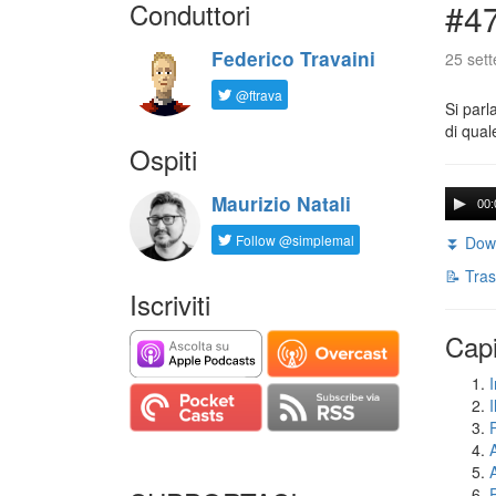
Conduttori
#47
Federico Travaini
25 set
@ftrava
Si parl
di qual
Ospiti
Maurizio Natali
00:
Follow @simplemal
⏬ Down
📝 Tras
Iscriviti
Capi
I