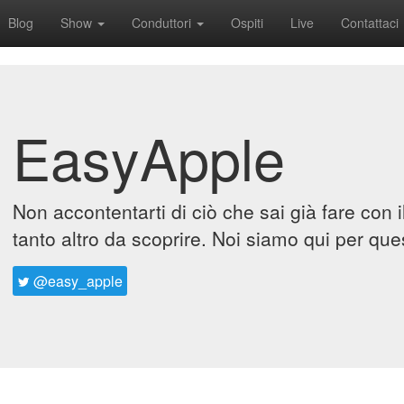
Blog
Show
Conduttori
Ospiti
Live
Contattaci
EasyApple
Non accontentarti di ciò che sai già fare con 
tanto altro da scoprire. Noi siamo qui per que
@easy_apple