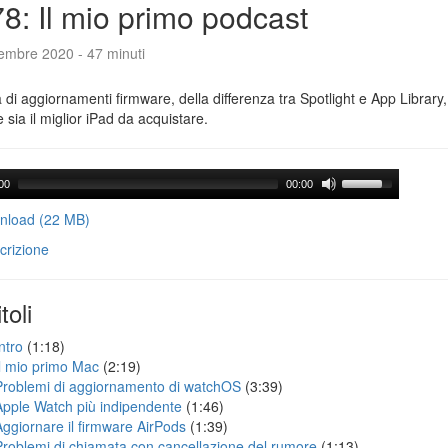
8: Il mio primo podcast
tembre 2020 - 47 minuti
a di aggiornamenti firmware, della differenza tra Spotlight e App Library
e sia il miglior iPad da acquistare.
00
00:00
load (22 MB)
crizione
toli
ntro
(1:18)
Il mio primo Mac
(2:19)
Problemi di aggiornamento di watchOS
(3:39)
Apple Watch più indipendente
(1:46)
Aggiornare il firmware AirPods
(1:39)
Problemi di chiamata con cancellazione del rumore
(1:13)