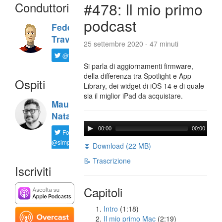
Conduttori
#478: Il mio primo
podcast
Federico
Travaini
25 settembre 2020 - 47 minuti
@ftrava
Si parla di aggiornamenti firmware,
della differenza tra Spotlight e App
Ospiti
Library, dei widget di iOS 14 e di quale
sia il miglior iPad da acquistare.
Maurizio
Natali
00:00
00:00
Follow
@simplemal
⏬ Download (22 MB)
📝 Trascrizione
Iscriviti
Capitoli
Intro
(1:18)
Il mio primo Mac
(2:19)