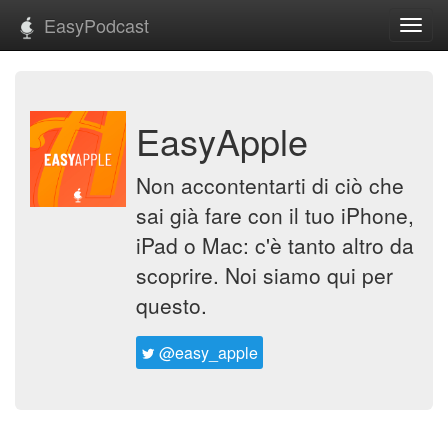
EasyPodcast
Toggl
navig
EasyApple
Non accontentarti di ciò che
sai già fare con il tuo iPhone,
iPad o Mac: c'è tanto altro da
scoprire. Noi siamo qui per
questo.
@easy_apple