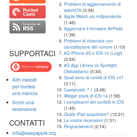
Problemi di aggiornamento di
watchOS
(3:39)
Apple Watch più indipendente
(1:46)
Aggiornare il firmware AirPods
(1:39)
Problemi di chiamata con
cancellazione del rumore
(1:13)
SUPPORTACI
#Q iPhone 6S e iOS 14 (Luigi)
(2:54)
#Q App Library vs Spotlight
(Sebastiano)
(5:34)
Quali sono le novità di iOS 14?
Altri metodi
(3:11)
per inviare
Castamatic 7.1
(3:49)
una mancia
Widget stack di iOS 14
(1:58)
Scrivi una
I compleanni dei contatti in iOS
(1:45)
recensione
Quale iPad acquistare?
(12:21)
CONTATTI
Le vostre recensioni
(1:31)
Ringraziamenti
(2:14)
info@easyapple.org