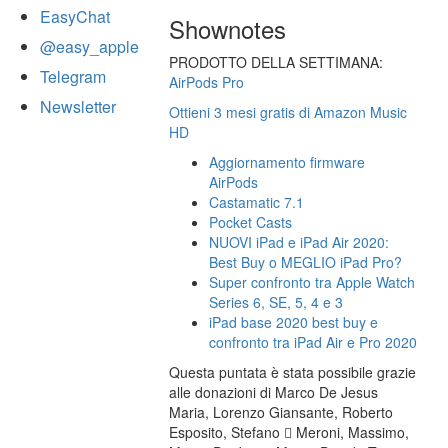
EasyChat
Shownotes
@easy_apple
PRODOTTO DELLA SETTIMANA:
Telegram
AirPods Pro
Newsletter
Ottieni 3 mesi gratis di Amazon Music
HD
Aggiornamento firmware
AirPods
Castamatic 7.1
Pocket Casts
NUOVI iPad e iPad Air 2020:
Best Buy o MEGLIO iPad Pro?
Super confronto tra Apple Watch
Series 6, SE, 5, 4 e 3
iPad base 2020 best buy e
confronto tra iPad Air e Pro 2020
Questa puntata è stata possibile grazie
alle donazioni di Marco De Jesus
Maria, Lorenzo Giansante, Roberto
Esposito, Stefano  Meroni, Massimo,