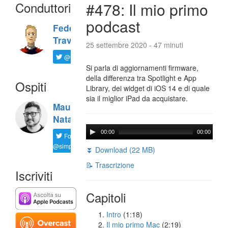
Conduttori
#478: Il mio primo
podcast
Federico
Travaini
25 settembre 2020 - 47 minuti
@ftrava
Si parla di aggiornamenti firmware,
della differenza tra Spotlight e App
Ospiti
Library, dei widget di iOS 14 e di quale
sia il miglior iPad da acquistare.
Maurizio
Natali
00:00
00:00
Follow
@simplemal
⏬ Download (22 MB)
📝 Trascrizione
Iscriviti
Capitoli
Intro
(1:18)
Il mio primo Mac
(2:19)