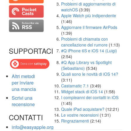
Problemi di aggiornamento di
watchOS
(3:39)
Apple Watch più indipendente
(1:46)
Aggiornare il firmware AirPods
(1:39)
Problemi di chiamata con
cancellazione del rumore
(1:13)
SUPPORTACI
#Q iPhone 6S e iOS 14 (Luigi)
(2:54)
#Q App Library vs Spotlight
(Sebastiano)
(5:34)
Quali sono le novità di iOS 14?
Altri metodi
(3:11)
per inviare
Castamatic 7.1
(3:49)
una mancia
Widget stack di iOS 14
(1:58)
Scrivi una
I compleanni dei contatti in iOS
(1:45)
recensione
Quale iPad acquistare?
(12:21)
CONTATTI
Le vostre recensioni
(1:31)
Ringraziamenti
(2:14)
info@easyapple.org