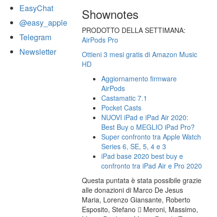
EasyChat
Shownotes
@easy_apple
PRODOTTO DELLA SETTIMANA:
Telegram
AirPods Pro
Newsletter
Ottieni 3 mesi gratis di Amazon Music
HD
Aggiornamento firmware
AirPods
Castamatic 7.1
Pocket Casts
NUOVI iPad e iPad Air 2020:
Best Buy o MEGLIO iPad Pro?
Super confronto tra Apple Watch
Series 6, SE, 5, 4 e 3
iPad base 2020 best buy e
confronto tra iPad Air e Pro 2020
Questa puntata è stata possibile grazie
alle donazioni di Marco De Jesus
Maria, Lorenzo Giansante, Roberto
Esposito, Stefano  Meroni, Massimo,