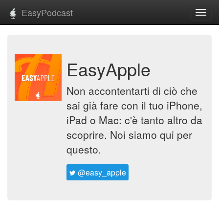
EasyPodcast
Toggl
navig
EasyApple
Non accontentarti di ciò che
sai già fare con il tuo iPhone,
iPad o Mac: c'è tanto altro da
scoprire. Noi siamo qui per
questo.
@easy_apple