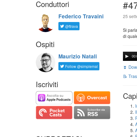
Conduttori
#47
Federico Travaini
25 set
@ftrava
Si parl
di qual
Ospiti
Maurizio Natali
00:
Follow @simplemal
⏬ Down
📝 Tras
Iscriviti
Capi
I