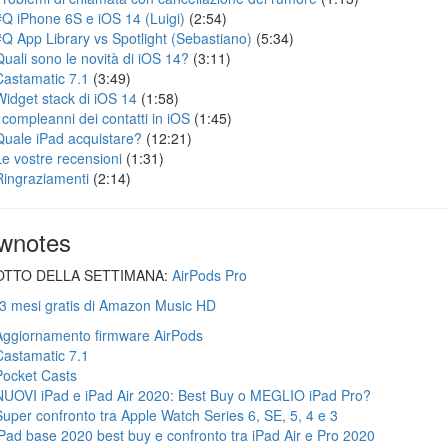
#Q iPhone 6S e iOS 14 (Luigi)
(2:54)
#Q App Library vs Spotlight (Sebastiano)
(5:34)
Quali sono le novità di iOS 14?
(3:11)
Castamatic 7.1
(3:49)
Widget stack di iOS 14
(1:58)
I compleanni dei contatti in iOS
(1:45)
Quale iPad acquistare?
(12:21)
Le vostre recensioni
(1:31)
Ringraziamenti
(2:14)
wnotes
TTO DELLA SETTIMANA:
AirPods Pro
 3 mesi gratis di Amazon Music HD
Aggiornamento firmware AirPods
Castamatic 7.1
Pocket Casts
NUOVI iPad e iPad Air 2020: Best Buy o MEGLIO iPad Pro?
Super confronto tra Apple Watch Series 6, SE, 5, 4 e 3
iPad base 2020 best buy e confronto tra iPad Air e Pro 2020