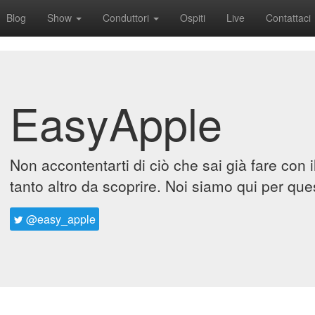
Blog
Show
Conduttori
Ospiti
Live
Contattaci
EasyApple
Non accontentarti di ciò che sai già fare con 
tanto altro da scoprire. Noi siamo qui per que
@easy_apple