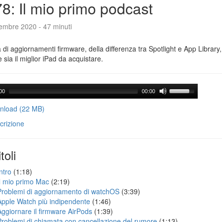
8: Il mio primo podcast
tembre 2020 - 47 minuti
a di aggiornamenti firmware, della differenza tra Spotlight e App Library
e sia il miglior iPad da acquistare.
00
00:00
load (22 MB)
crizione
toli
ntro
(1:18)
Il mio primo Mac
(2:19)
Problemi di aggiornamento di watchOS
(3:39)
Apple Watch più indipendente
(1:46)
Aggiornare il firmware AirPods
(1:39)
Problemi di chiamata con cancellazione del rumore
(1:13)