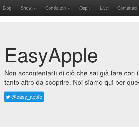
Blog
Show
Conduttori
Ospiti
Live
Contattaci
EasyApple
Non accontentarti di ciò che sai già fare con 
tanto altro da scoprire. Noi siamo qui per que
@easy_apple