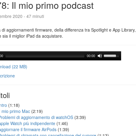
8: Il mio primo podcast
tembre 2020 - 47 minuti
a di aggiornamenti firmware, della differenza tra Spotlight e App Library
e sia il miglior iPad da acquistare.
00
00:00
load (22 MB)
crizione
toli
ntro
(1:18)
Il mio primo Mac
(2:19)
Problemi di aggiornamento di watchOS
(3:39)
Apple Watch più indipendente
(1:46)
Aggiornare il firmware AirPods
(1:39)
Problemi di chiamata con cancellazione del rumore
(1:13)