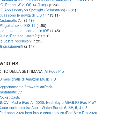
#Q iPhone 6S e iOS 14 (Luigi)
(2:54)
#Q App Library vs Spotlight (Sebastiano)
(5:34)
Quali sono le novità di iOS 14?
(3:11)
Castamatic 7.1
(3:49)
Widget stack di iOS 14
(1:58)
I compleanni dei contatti in iOS
(1:45)
Quale iPad acquistare?
(12:21)
Le vostre recensioni
(1:31)
Ringraziamenti
(2:14)
wnotes
TTO DELLA SETTIMANA:
AirPods Pro
 3 mesi gratis di Amazon Music HD
Aggiornamento firmware AirPods
Castamatic 7.1
Pocket Casts
NUOVI iPad e iPad Air 2020: Best Buy o MEGLIO iPad Pro?
Super confronto tra Apple Watch Series 6, SE, 5, 4 e 3
iPad base 2020 best buy e confronto tra iPad Air e Pro 2020