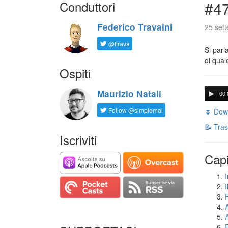
Conduttori
#47
Federico Travaini
25 set
@ftrava
Si parl
di qual
Ospiti
Maurizio Natali
00:
Follow @simplemal
⏬ Down
📝 Tras
Iscriviti
Capi
I