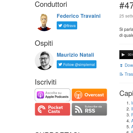
Conduttori
#47
Federico Travaini
25 set
@ftrava
Si parl
di qual
Ospiti
Maurizio Natali
00:
Follow @simplemal
⏬ Down
📝 Tras
Iscriviti
Capi
I