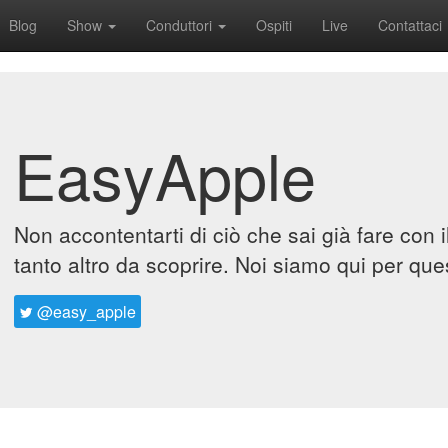
Blog
Show
Conduttori
Ospiti
Live
Contattaci
EasyApple
Non accontentarti di ciò che sai già fare con 
tanto altro da scoprire. Noi siamo qui per que
@easy_apple