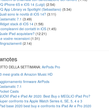
#Q iPhone 6S e iOS 14 (Luigi)
(2:54)
#Q App Library vs Spotlight (Sebastiano)
(5:34)
Quali sono le novità di iOS 14?
(3:11)
Castamatic 7.1
(3:49)
Widget stack di iOS 14
(1:58)
I compleanni dei contatti in iOS
(1:45)
Quale iPad acquistare?
(12:21)
Le vostre recensioni
(1:31)
Ringraziamenti
(2:14)
wnotes
TTO DELLA SETTIMANA:
AirPods Pro
 3 mesi gratis di Amazon Music HD
Aggiornamento firmware AirPods
Castamatic 7.1
Pocket Casts
NUOVI iPad e iPad Air 2020: Best Buy o MEGLIO iPad Pro?
Super confronto tra Apple Watch Series 6, SE, 5, 4 e 3
iPad base 2020 best buy e confronto tra iPad Air e Pro 2020