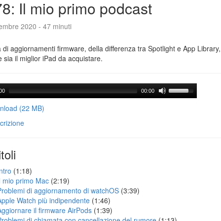
8: Il mio primo podcast
tembre 2020 - 47 minuti
a di aggiornamenti firmware, della differenza tra Spotlight e App Library
e sia il miglior iPad da acquistare.
00
00:00
load (22 MB)
crizione
toli
ntro
(1:18)
Il mio primo Mac
(2:19)
Problemi di aggiornamento di watchOS
(3:39)
Apple Watch più indipendente
(1:46)
Aggiornare il firmware AirPods
(1:39)
Problemi di chiamata con cancellazione del rumore
(1:13)