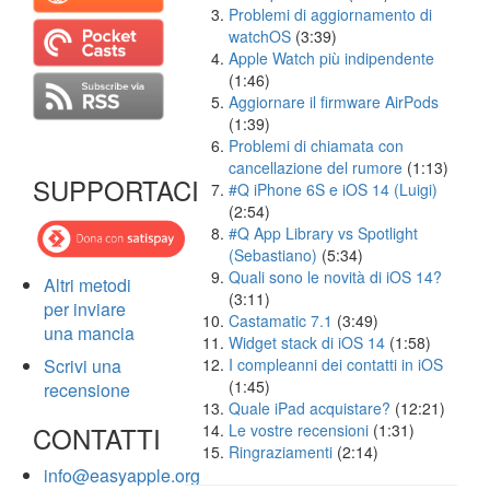
Problemi di aggiornamento di
watchOS
(3:39)
Apple Watch più indipendente
(1:46)
Aggiornare il firmware AirPods
(1:39)
Problemi di chiamata con
cancellazione del rumore
(1:13)
SUPPORTACI
#Q iPhone 6S e iOS 14 (Luigi)
(2:54)
#Q App Library vs Spotlight
(Sebastiano)
(5:34)
Quali sono le novità di iOS 14?
Altri metodi
(3:11)
per inviare
Castamatic 7.1
(3:49)
una mancia
Widget stack di iOS 14
(1:58)
Scrivi una
I compleanni dei contatti in iOS
(1:45)
recensione
Quale iPad acquistare?
(12:21)
CONTATTI
Le vostre recensioni
(1:31)
Ringraziamenti
(2:14)
info@easyapple.org