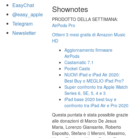
EasyChat
Shownotes
@easy_apple
PRODOTTO DELLA SETTIMANA:
Telegram
AirPods Pro
Newsletter
Ottieni 3 mesi gratis di Amazon Music
HD
Aggiornamento firmware
AirPods
Castamatic 7.1
Pocket Casts
NUOVI iPad e iPad Air 2020:
Best Buy o MEGLIO iPad Pro?
Super confronto tra Apple Watch
Series 6, SE, 5, 4 e 3
iPad base 2020 best buy e
confronto tra iPad Air e Pro 2020
Questa puntata è stata possibile grazie
alle donazioni di Marco De Jesus
Maria, Lorenzo Giansante, Roberto
Esposito, Stefano  Meroni, Massimo,