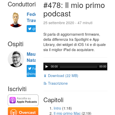
Conduttori
#478: Il mio primo
podcast
Federico
Travaini
25 settembre 2020 - 47 minuti
@ftrava
Si parla di aggiornamenti firmware,
della differenza tra Spotlight e App
Ospiti
Library, dei widget di iOS 14 e di quale
sia il miglior iPad da acquistare.
Maurizio
Natali
00:00
00:00
Follow
@simplemal
⏬ Download (22 MB)
📝 Trascrizione
Iscriviti
Capitoli
Intro
(1:18)
Il mio primo Mac
(2:19)