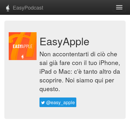
EasyPodcast
Toggl
navig
EasyApple
Non accontentarti di ciò che
sai già fare con il tuo iPhone,
iPad o Mac: c'è tanto altro da
scoprire. Noi siamo qui per
questo.
@easy_apple