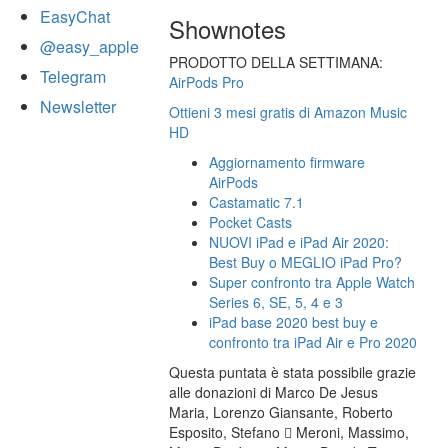
EasyChat
Shownotes
@easy_apple
PRODOTTO DELLA SETTIMANA:
Telegram
AirPods Pro
Newsletter
Ottieni 3 mesi gratis di Amazon Music
HD
Aggiornamento firmware
AirPods
Castamatic 7.1
Pocket Casts
NUOVI iPad e iPad Air 2020:
Best Buy o MEGLIO iPad Pro?
Super confronto tra Apple Watch
Series 6, SE, 5, 4 e 3
iPad base 2020 best buy e
confronto tra iPad Air e Pro 2020
Questa puntata è stata possibile grazie
alle donazioni di Marco De Jesus
Maria, Lorenzo Giansante, Roberto
Esposito, Stefano  Meroni, Massimo,