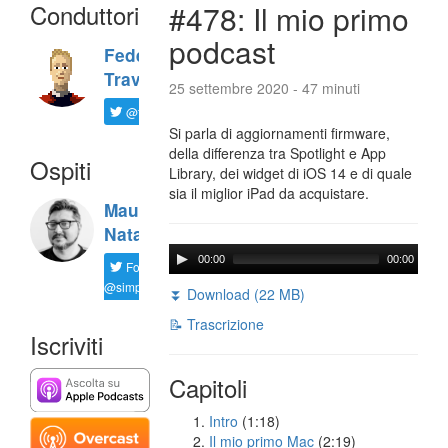
Conduttori
#478: Il mio primo
podcast
Federico
Travaini
25 settembre 2020 - 47 minuti
@ftrava
Si parla di aggiornamenti firmware,
della differenza tra Spotlight e App
Ospiti
Library, dei widget di iOS 14 e di quale
sia il miglior iPad da acquistare.
Maurizio
Natali
00:00
00:00
Follow
@simplemal
⏬ Download (22 MB)
📝 Trascrizione
Iscriviti
Capitoli
Intro
(1:18)
Il mio primo Mac
(2:19)