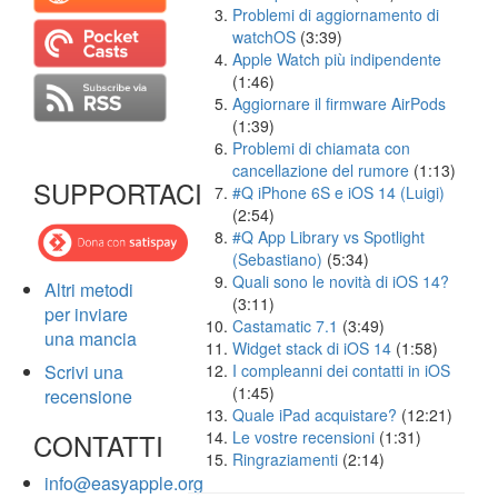
Problemi di aggiornamento di
watchOS
(3:39)
Apple Watch più indipendente
(1:46)
Aggiornare il firmware AirPods
(1:39)
Problemi di chiamata con
cancellazione del rumore
(1:13)
SUPPORTACI
#Q iPhone 6S e iOS 14 (Luigi)
(2:54)
#Q App Library vs Spotlight
(Sebastiano)
(5:34)
Quali sono le novità di iOS 14?
Altri metodi
(3:11)
per inviare
Castamatic 7.1
(3:49)
una mancia
Widget stack di iOS 14
(1:58)
Scrivi una
I compleanni dei contatti in iOS
(1:45)
recensione
Quale iPad acquistare?
(12:21)
CONTATTI
Le vostre recensioni
(1:31)
Ringraziamenti
(2:14)
info@easyapple.org