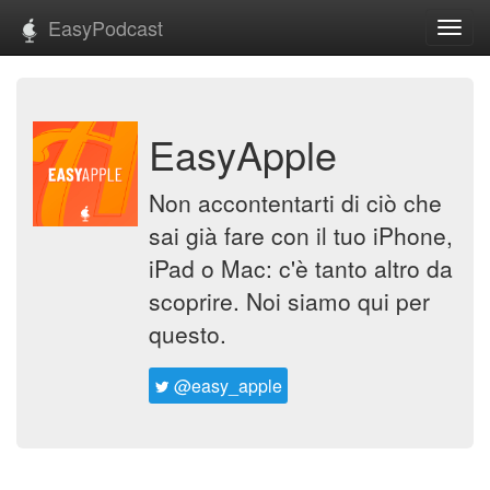
EasyPodcast
Toggl
navig
EasyApple
Non accontentarti di ciò che
sai già fare con il tuo iPhone,
iPad o Mac: c'è tanto altro da
scoprire. Noi siamo qui per
questo.
@easy_apple