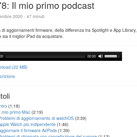
8: Il mio primo podcast
tembre 2020 - 47 minuti
a di aggiornamenti firmware, della differenza tra Spotlight e App Library
e sia il miglior iPad da acquistare.
00
00:00
load (22 MB)
crizione
toli
ntro
(1:18)
Il mio primo Mac
(2:19)
Problemi di aggiornamento di watchOS
(3:39)
Apple Watch più indipendente
(1:46)
Aggiornare il firmware AirPods
(1:39)
Problemi di chiamata con cancellazione del rumore
(1:13)