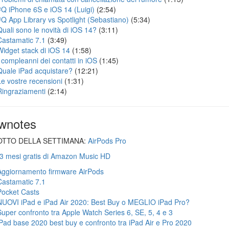
#Q iPhone 6S e iOS 14 (Luigi)
(2:54)
#Q App Library vs Spotlight (Sebastiano)
(5:34)
Quali sono le novità di iOS 14?
(3:11)
Castamatic 7.1
(3:49)
Widget stack di iOS 14
(1:58)
I compleanni dei contatti in iOS
(1:45)
Quale iPad acquistare?
(12:21)
Le vostre recensioni
(1:31)
Ringraziamenti
(2:14)
wnotes
TTO DELLA SETTIMANA:
AirPods Pro
 3 mesi gratis di Amazon Music HD
Aggiornamento firmware AirPods
Castamatic 7.1
Pocket Casts
NUOVI iPad e iPad Air 2020: Best Buy o MEGLIO iPad Pro?
Super confronto tra Apple Watch Series 6, SE, 5, 4 e 3
iPad base 2020 best buy e confronto tra iPad Air e Pro 2020