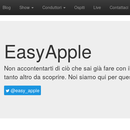
Blog
Show
Conduttori
Ospiti
Live
Contattaci
EasyApple
Non accontentarti di ciò che sai già fare con 
tanto altro da scoprire. Noi siamo qui per que
@easy_apple