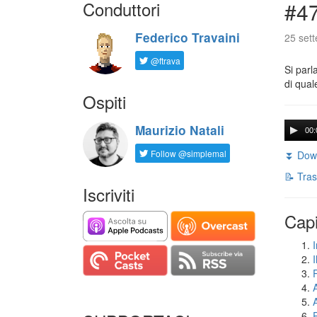
Conduttori
#47
Federico Travaini
25 set
@ftrava
Si parl
di qual
Ospiti
Maurizio Natali
00:
Follow @simplemal
⏬ Down
📝 Tras
Iscriviti
Capi
I