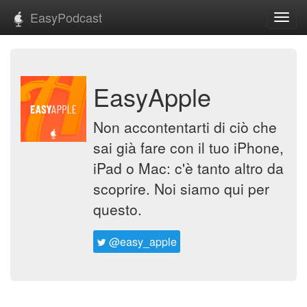
EasyPodcast
Toggl
navig
EasyApple
Non accontentarti di ciò che
sai già fare con il tuo iPhone,
iPad o Mac: c'è tanto altro da
scoprire. Noi siamo qui per
questo.
@easy_apple