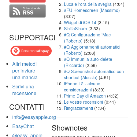
Luca e l'ora della sveglia
(4:04)
#FU Homescreen (Massimo)
(3:07)
Widget di iOS 14
(3:15)
SiciliaSicura
(3:33)
#Q Configurazione iMac
SUPPORTACI
(Roberto)
(5:18)
#Q Aggiornamenti automatici
(Roberto)
(2:06)
#Q Immuni a auto-delete
Altri metodi
(Riccardo)
(2:56)
per inviare
#Q Screenshot automatico con
una mancia
shortcut (Alessio)
(4:51)
iPhone 12 - alcune
Scrivi una
considerazioni
(8:39)
recensione
Prime Day di Amazon
(4:32)
Le vostre recensioni
(0:41)
CONTATTI
Ringraziamenti
(1:34)
info@easyapple.org
Shownotes
EasyChat
@easy_apple