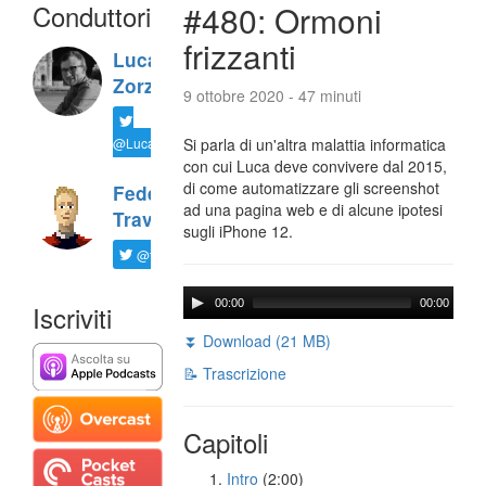
Conduttori
#480: Ormoni
frizzanti
Luca
Zorzi
9 ottobre 2020 - 47 minuti
@LucaTNT
Si parla di un'altra malattia informatica
con cui Luca deve convivere dal 2015,
di come automatizzare gli screenshot
Federico
ad una pagina web e di alcune ipotesi
Travaini
sugli iPhone 12.
@ftrava
00:00
00:00
Iscriviti
⏬ Download (21 MB)
📝 Trascrizione
Capitoli
Intro
(2:00)