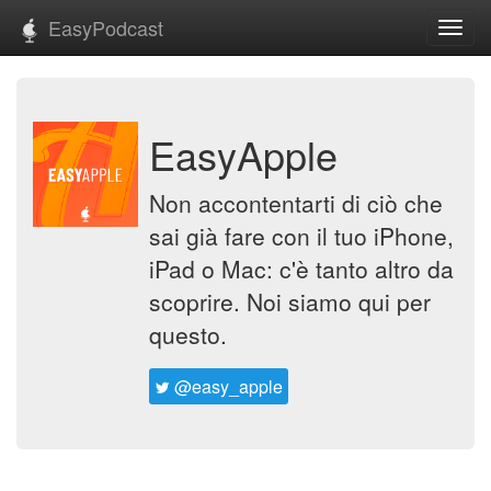
EasyPodcast
Toggl
navig
EasyApple
Non accontentarti di ciò che
sai già fare con il tuo iPhone,
iPad o Mac: c'è tanto altro da
scoprire. Noi siamo qui per
questo.
@easy_apple