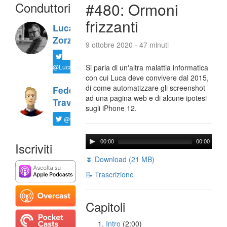
Conduttori
#480: Ormoni
frizzanti
Luca
Zorzi
9 ottobre 2020 - 47 minuti
@LucaTNT
Si parla di un'altra malattia informatica
con cui Luca deve convivere dal 2015,
di come automatizzare gli screenshot
Federico
ad una pagina web e di alcune ipotesi
Travaini
sugli iPhone 12.
@ftrava
00:00
00:00
Iscriviti
⏬ Download (21 MB)
📝 Trascrizione
Capitoli
Intro
(2:00)