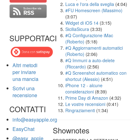
Luca e l'ora della sveglia
(4:04)
#FU Homescreen (Massimo)
(3:07)
Widget di iOS 14
(3:15)
SiciliaSicura
(3:33)
#Q Configurazione iMac
SUPPORTACI
(Roberto)
(5:18)
#Q Aggiornamenti automatici
(Roberto)
(2:06)
#Q Immuni a auto-delete
Altri metodi
(Riccardo)
(2:56)
per inviare
#Q Screenshot automatico con
una mancia
shortcut (Alessio)
(4:51)
iPhone 12 - alcune
Scrivi una
considerazioni
(8:39)
recensione
Prime Day di Amazon
(4:32)
Le vostre recensioni
(0:41)
CONTATTI
Ringraziamenti
(1:34)
info@easyapple.org
Shownotes
EasyChat
@easy_apple