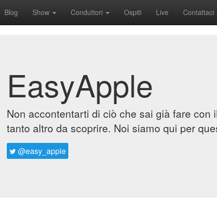
Blog
Show
Conduttori
Ospiti
Live
Contattaci
EasyApple
Non accontentarti di ciò che sai già fare con 
tanto altro da scoprire. Noi siamo qui per que
@easy_apple