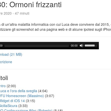
0: Ormoni frizzanti
re 2020 - 47 minuti
a di un'altra malattia informatica con cui Luca deve convivere dal 2015,
izzare gli screenshot ad una pagina web e di alcune ipotesi sugli iPho
00
00:00
load (21 MB)
crizione
toli
ntro
(2:00)
uca e l'ora della sveglia
(4:04)
#FU Homescreen (Massimo)
(3:07)
Widget di iOS 14
(3:15)
iciliaSicura
(3:33)
#Q Configurazione iMac (Roberto)
(5:18)