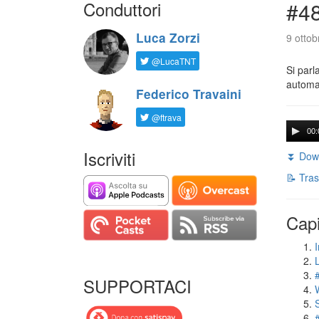
Conduttori
#48
Luca Zorzi
9 ottob
@LucaTNT
Si parl
automat
Federico Travaini
@ftrava
00:
Iscriviti
⏬ Down
📝 Tras
Capi
I
L
SUPPORTACI
S