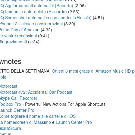
#Q Aggiornamenti automatici (Roberto)
(2:06)
#Q Immuni a auto-delete (Riccardo)
(2:56)
#Q Screenshot automatico con shortcut (Alessio)
(4:51)
iPhone 12 - alcune considerazioni
(8:39)
Prime Day di Amazon
(4:32)
Le vostre recensioni
(0:41)
Ringraziamenti
(1:34)
wnotes
TTO DELLA SETTIMANA:
Ottieni 3 mesi gratis di Amazon Music HD p
ple
Motorcast
Motorcast #72: Accidental Car Podcast
Skype Call Recorder
Toolbox Pro
- Powerful New Actions For Apple Shortcuts
Launch Center Pro
Come togliere il nome alle cartelle di iOS
La homescreen di Massimo
e
Launch Center Pro
iciliaSicura
Immuni