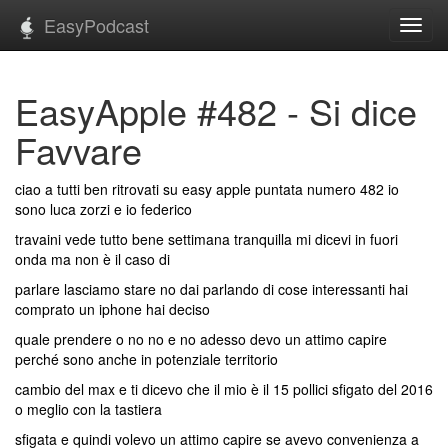
EasyPodcast
Toggl
navig
EasyApple #482 - Si dice
Favvare
ciao a tutti ben ritrovati su easy apple puntata numero 482 io
sono luca zorzi e io federico
travaini vede tutto bene settimana tranquilla mi dicevi in fuori
onda ma non è il caso di
parlare lasciamo stare no dai parlando di cose interessanti hai
comprato un iphone hai deciso
quale prendere o no no e no adesso devo un attimo capire
perché sono anche in potenziale territorio
cambio del max e ti dicevo che il mio è il 15 pollici sfigato del 2016
o meglio con la tastiera
sfigata e quindi volevo un attimo capire se avevo convenienza a