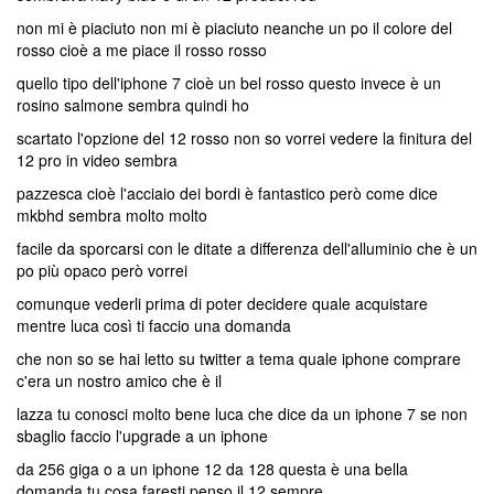
non mi è piaciuto non mi è piaciuto neanche un po il colore del
rosso cioè a me piace il rosso rosso
quello tipo dell'iphone 7 cioè un bel rosso questo invece è un
rosino salmone sembra quindi ho
scartato l'opzione del 12 rosso non so vorrei vedere la finitura del
12 pro in video sembra
pazzesca cioè l'acciaio dei bordi è fantastico però come dice
mkbhd sembra molto molto
facile da sporcarsi con le ditate a differenza dell'alluminio che è un
po più opaco però vorrei
comunque vederli prima di poter decidere quale acquistare
mentre luca così ti faccio una domanda
che non so se hai letto su twitter a tema quale iphone comprare
c'era un nostro amico che è il
lazza tu conosci molto bene luca che dice da un iphone 7 se non
sbaglio faccio l'upgrade a un iphone
da 256 giga o a un iphone 12 da 128 questa è una bella
domanda tu cosa faresti penso il 12 sempre