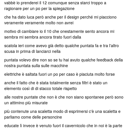
vabbè io prenderei il 12 comunque senza starci troppo a
ragionare per un po per la spiegazione
che ha dato luca però anche per il design perché mi piacciono
veramente veramente molto non avrei
motivo di cambiare io il 10 che onestamente sento ancora mi
sembra mi sembra ancora tirato fuori dalla
scatola ieri come avevo già detto qualche puntata fa e tra l'altro
scusa in prima di lanciarci nella
puntata volevo dire non so se tu hai avuto qualche feedback della
nostra puntata sulla sulle macchine
elettriche è saltata fuori un po per caso è piaciuta molto forse
anche il fatto che è stata totalmente senza filtri è stato un
elemento così di di stacco totale rispetto
alle nostre puntate che non è che non siano spontanee però sono
un attimino più misurate
più contenute una scaletta modo di esprimersi c'è una scaletta e
parliamo come delle personcine
educate lì invece è venuto fuori il cavernicolo che in noi è la parte