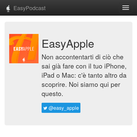
EasyPodcast
Toggl
navig
EasyApple
Non accontentarti di ciò che
sai già fare con il tuo iPhone,
iPad o Mac: c'è tanto altro da
scoprire. Noi siamo qui per
questo.
@easy_apple