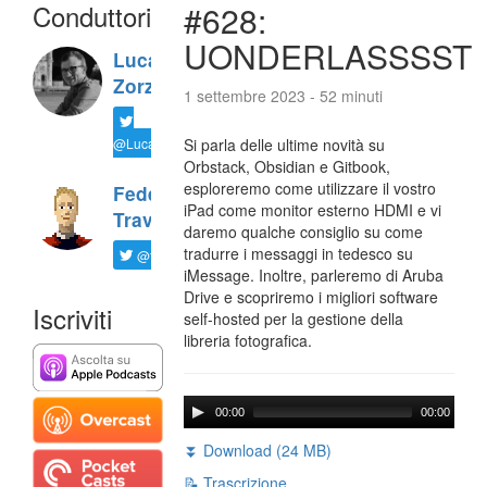
Conduttori
#628:
UONDERLASSSST
Luca
Zorzi
1 settembre 2023 - 52 minuti
@LucaTNT
Si parla delle ultime novità su
Orbstack, Obsidian e Gitbook,
esploreremo come utilizzare il vostro
Federico
iPad come monitor esterno HDMI e vi
Travaini
daremo qualche consiglio su come
tradurre i messaggi in tedesco su
@ftrava
iMessage. Inoltre, parleremo di Aruba
Drive e scopriremo i migliori software
Iscriviti
self-hosted per la gestione della
libreria fotografica.
00:00
00:00
⏬ Download (24 MB)
📝 Trascrizione