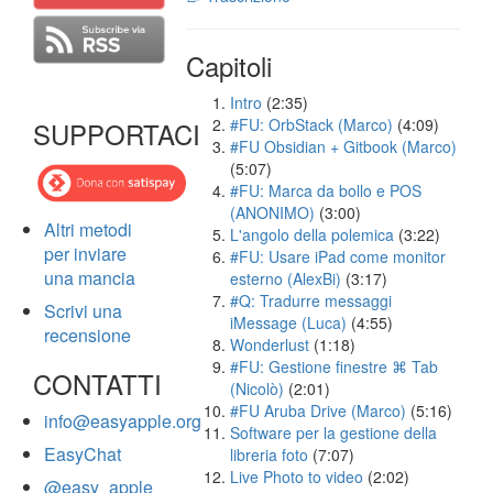
Capitoli
Intro
(2:35)
#FU: OrbStack (Marco)
(4:09)
SUPPORTACI
#FU Obsidian + Gitbook (Marco)
(5:07)
#FU: Marca da bollo e POS
(ANONIMO)
(3:00)
Altri metodi
L'angolo della polemica
(3:22)
per inviare
#FU: Usare iPad come monitor
una mancia
esterno (AlexBi)
(3:17)
#Q: Tradurre messaggi
Scrivi una
iMessage (Luca)
(4:55)
recensione
Wonderlust
(1:18)
#FU: Gestione finestre ⌘ Tab
CONTATTI
(Nicolò)
(2:01)
#FU Aruba Drive (Marco)
(5:16)
info@easyapple.org
Software per la gestione della
EasyChat
libreria foto
(7:07)
Live Photo to video
(2:02)
@easy_apple