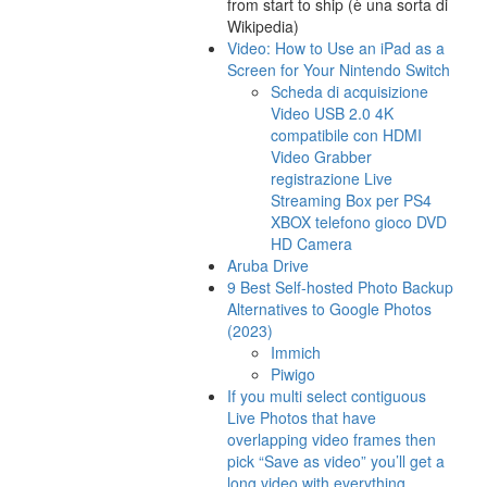
from start to ship (è una sorta di
Wikipedia)
Video: How to Use an iPad as a
Screen for Your Nintendo Switch
Scheda di acquisizione
Video USB 2.0 4K
compatibile con HDMI
Video Grabber
registrazione Live
Streaming Box per PS4
XBOX telefono gioco DVD
HD Camera
Aruba Drive
9 Best Self-hosted Photo Backup
Alternatives to Google Photos
(2023)
Immich
Piwigo
If you multi select contiguous
Live Photos that have
overlapping video frames then
pick “Save as video” you’ll get a
long video with everything