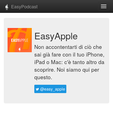
EasyPodcast
Toggl
navig
EasyApple
Non accontentarti di ciò che
sai già fare con il tuo iPhone,
iPad o Mac: c'è tanto altro da
scoprire. Noi siamo qui per
questo.
@easy_apple