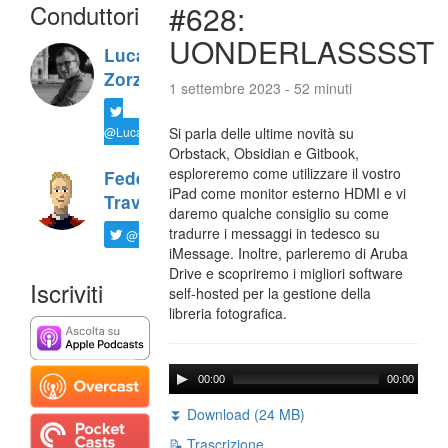
Conduttori
#628:
UONDERLASSSST
Luca
Zorzi
1 settembre 2023 - 52 minuti
@LucaTNT
Si parla delle ultime novità su
Orbstack, Obsidian e Gitbook,
esploreremo come utilizzare il vostro
Federico
iPad come monitor esterno HDMI e vi
Travaini
daremo qualche consiglio su come
tradurre i messaggi in tedesco su
@ftrava
iMessage. Inoltre, parleremo di Aruba
Drive e scopriremo i migliori software
Iscriviti
self-hosted per la gestione della
libreria fotografica.
00:00
00:00
⏬ Download (24 MB)
📝 Trascrizione