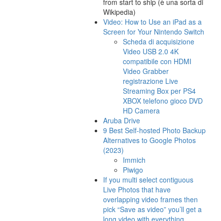
from start to ship (è una sorta di
Wikipedia)
Video: How to Use an iPad as a
Screen for Your Nintendo Switch
Scheda di acquisizione
Video USB 2.0 4K
compatibile con HDMI
Video Grabber
registrazione Live
Streaming Box per PS4
XBOX telefono gioco DVD
HD Camera
Aruba Drive
9 Best Self-hosted Photo Backup
Alternatives to Google Photos
(2023)
Immich
Piwigo
If you multi select contiguous
Live Photos that have
overlapping video frames then
pick “Save as video” you’ll get a
long video with everything