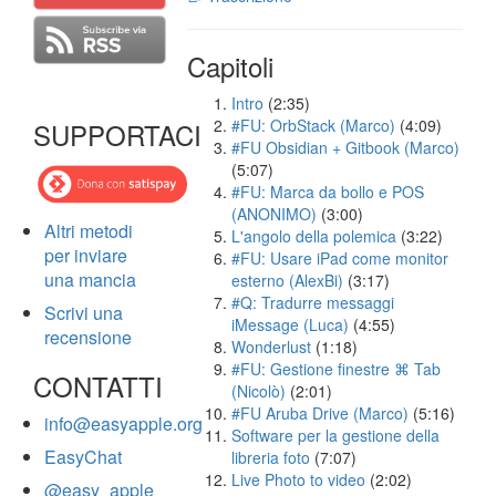
Capitoli
Intro
(2:35)
#FU: OrbStack (Marco)
(4:09)
SUPPORTACI
#FU Obsidian + Gitbook (Marco)
(5:07)
#FU: Marca da bollo e POS
(ANONIMO)
(3:00)
Altri metodi
L'angolo della polemica
(3:22)
per inviare
#FU: Usare iPad come monitor
una mancia
esterno (AlexBi)
(3:17)
#Q: Tradurre messaggi
Scrivi una
iMessage (Luca)
(4:55)
recensione
Wonderlust
(1:18)
#FU: Gestione finestre ⌘ Tab
CONTATTI
(Nicolò)
(2:01)
#FU Aruba Drive (Marco)
(5:16)
info@easyapple.org
Software per la gestione della
EasyChat
libreria foto
(7:07)
Live Photo to video
(2:02)
@easy_apple