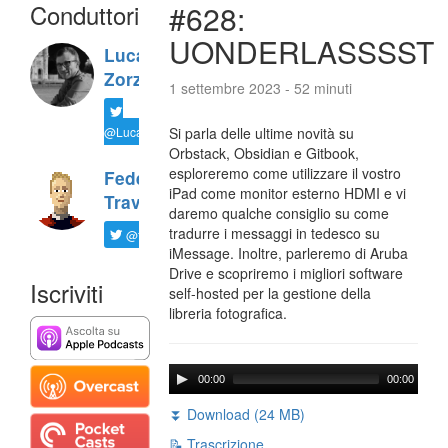
Conduttori
#628:
UONDERLASSSST
Luca
Zorzi
1 settembre 2023 - 52 minuti
@LucaTNT
Si parla delle ultime novità su
Orbstack, Obsidian e Gitbook,
esploreremo come utilizzare il vostro
Federico
iPad come monitor esterno HDMI e vi
Travaini
daremo qualche consiglio su come
tradurre i messaggi in tedesco su
@ftrava
iMessage. Inoltre, parleremo di Aruba
Drive e scopriremo i migliori software
Iscriviti
self-hosted per la gestione della
libreria fotografica.
00:00
00:00
⏬ Download (24 MB)
📝 Trascrizione