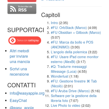
Capitoli
Intro
(2:35)
#FU: OrbStack (Marco)
(4:09)
SUPPORTACI
#FU Obsidian + Gitbook (Marco)
(5:07)
#FU: Marca da bollo e POS
(ANONIMO)
(3:00)
Altri metodi
L'angolo della polemica
(3:22)
per inviare
#FU: Usare iPad come monitor
una mancia
esterno (AlexBi)
(3:17)
#Q: Tradurre messaggi
Scrivi una
iMessage (Luca)
(4:55)
recensione
Wonderlust
(1:18)
#FU: Gestione finestre ⌘ Tab
CONTATTI
(Nicolò)
(2:01)
#FU Aruba Drive (Marco)
(5:16)
info@easyapple.org
Software per la gestione della
EasyChat
libreria foto
(7:07)
Live Photo to video
(2:02)
@easy_apple