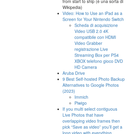
from start to ship (è una sorta di
Wikipedia)
Video: How to Use an iPad as a
Screen for Your Nintendo Switch
Scheda di acquisizione
Video USB 2.0 4K
compatibile con HDMI
Video Grabber
registrazione Live
Streaming Box per PS4
XBOX telefono gioco DVD
HD Camera
Aruba Drive
9 Best Self-hosted Photo Backup
Alternatives to Google Photos
(2023)
Immich
Piwigo
If you multi select contiguous
Live Photos that have
overlapping video frames then
pick “Save as video” you’ll get a
long video with everything