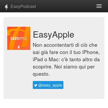
EasyPodcast
Toggl
navig
EasyApple
Non accontentarti di ciò che
sai già fare con il tuo iPhone,
iPad o Mac: c'è tanto altro da
scoprire. Noi siamo qui per
questo.
@easy_apple