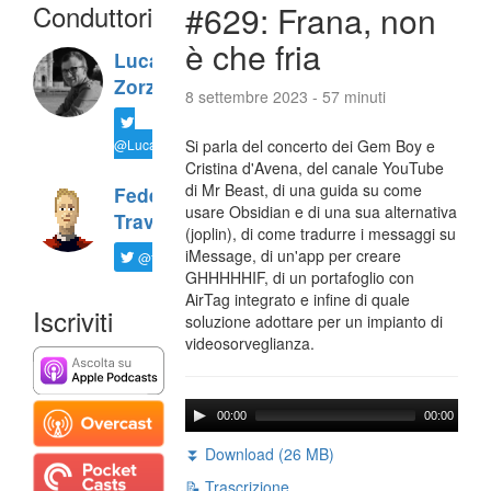
Conduttori
#629: Frana, non
è che fria
Luca
Zorzi
8 settembre 2023 - 57 minuti
@LucaTNT
Si parla del concerto dei Gem Boy e
Cristina d'Avena, del canale YouTube
di Mr Beast, di una guida su come
Federico
usare Obsidian e di una sua alternativa
Travaini
(joplin), di come tradurre i messaggi su
iMessage, di un'app per creare
@ftrava
GHHHHHIF, di un portafoglio con
AirTag integrato e infine di quale
Iscriviti
soluzione adottare per un impianto di
videosorveglianza.
00:00
00:00
⏬ Download (26 MB)
📝 Trascrizione