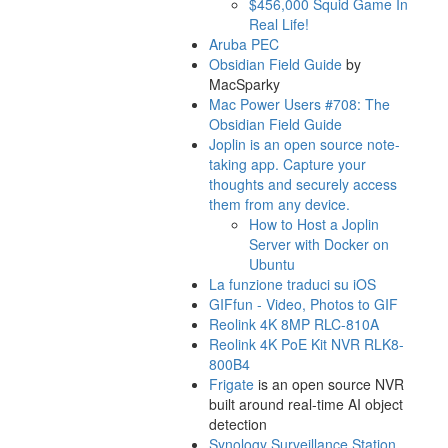
$456,000 Squid Game In
Real Life!
Aruba PEC
Obsidian Field Guide
by
MacSparky
Mac Power Users #708: The
Obsidian Field Guide
Joplin is an open source note-
taking app. Capture your
thoughts and securely access
them from any device.
How to Host a Joplin
Server with Docker on
Ubuntu
La funzione traduci su iOS
GIFfun - Video, Photos to GIF
Reolink 4K 8MP RLC-810A
Reolink 4K PoE Kit NVR RLK8-
800B4
Frigate
is an open source NVR
built around real-time AI object
detection
Synology Surveillance Station