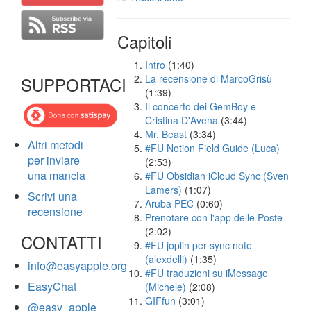
Capitoli
Intro
(1:40)
La recensione di MarcoGrisù
SUPPORTACI
(1:39)
Il concerto dei GemBoy e
Cristina D'Avena
(3:44)
Mr. Beast
(3:34)
Altri metodi
#FU Notion Field Guide (Luca)
per inviare
(2:53)
una mancia
#FU Obsidian iCloud Sync (Sven
Lamers)
(1:07)
Scrivi una
Aruba PEC
(0:60)
recensione
Prenotare con l'app delle Poste
(2:02)
CONTATTI
#FU joplin per sync note
(alexdelli)
(1:35)
info@easyapple.org
#FU traduzioni su iMessage
EasyChat
(Michele)
(2:08)
GIFfun
(3:01)
@easy_apple