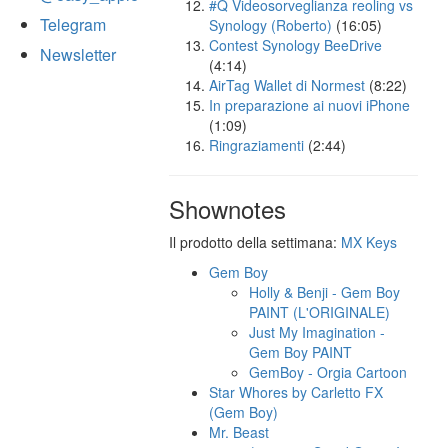
#Q Videosorveglianza reoling vs
Telegram
Synology (Roberto)
(16:05)
Contest Synology BeeDrive
Newsletter
(4:14)
AirTag Wallet di Normest
(8:22)
In preparazione ai nuovi iPhone
(1:09)
Ringraziamenti
(2:44)
Shownotes
Il prodotto della settimana:
MX Keys
Gem Boy
Holly & Benji - Gem Boy
PAINT (L'ORIGINALE)
Just My Imagination -
Gem Boy PAINT
GemBoy - Orgia Cartoon
Star Whores by Carletto FX
(Gem Boy)
Mr. Beast