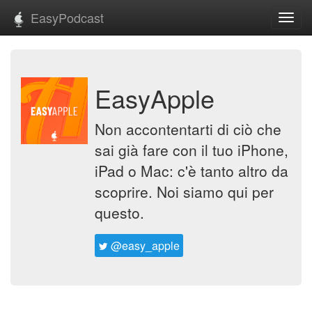
EasyPodcast
Toggl
navig
EasyApple
Non accontentarti di ciò che
sai già fare con il tuo iPhone,
iPad o Mac: c'è tanto altro da
scoprire. Noi siamo qui per
questo.
@easy_apple