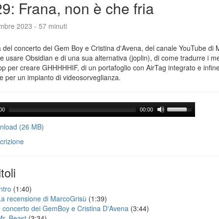
9: Frana, non è che fria
mbre 2023 - 57 minuti
a del concerto dei Gem Boy e Cristina d'Avena, del canale YouTube di 
 usare Obsidian e di una sua alternativa (joplin), di come tradurre i 
pp per creare GHHHHHIF, di un portafoglio con AirTag integrato e infine
e per un impianto di videosorveglianza.
00
00:00
load (26 MB)
crizione
toli
ntro
(1:40)
La recensione di MarcoGrisù
(1:39)
Il concerto dei GemBoy e Cristina D'Avena
(3:44)
Mr. Beast
(3:34)