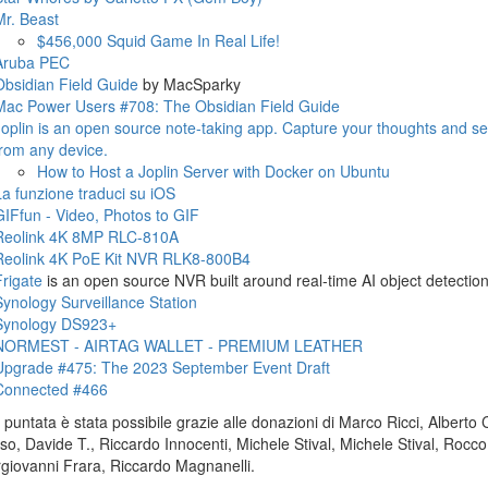
Mr. Beast
$456,000 Squid Game In Real Life!
Aruba PEC
Obsidian Field Guide
by MacSparky
Mac Power Users #708: The Obsidian Field Guide
Joplin is an open source note-taking app. Capture your thoughts and s
from any device.
How to Host a Joplin Server with Docker on Ubuntu
La funzione traduci su iOS
GIFfun - Video, Photos to GIF
Reolink 4K 8MP RLC-810A
Reolink 4K PoE Kit NVR RLK8-800B4
Frigate
is an open source NVR built around real-time AI object detectio
Synology Surveillance Station
Synology DS923+
NORMEST - AIRTAG WALLET - PREMIUM LEATHER
Upgrade #475: The 2023 September Event Draft
Connected #466
puntata è stata possibile grazie alle donazioni di Marco Ricci, Albert
o, Davide T., Riccardo Innocenti, Michele Stival, Michele Stival, Rocco
rgiovanni Frara, Riccardo Magnanelli.