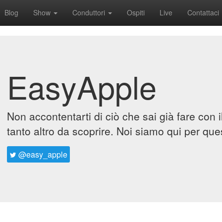
Blog
Show
Conduttori
Ospiti
Live
Contattaci
EasyApple
Non accontentarti di ciò che sai già fare con 
tanto altro da scoprire. Noi siamo qui per que
@easy_apple