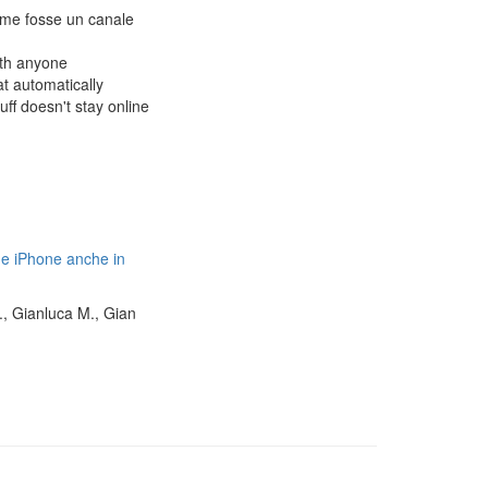
come fosse un canale
ith anyone
at automatically
ff doesn't stay online
 e iPhone anche in
D., Gianluca M., Gian