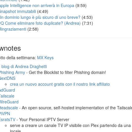
Apple Intelligence non arriverà in Europa
(9:59)
Snapshot immutabili
(4:49)
Un dominio lungo è più sicuro di uno breve?
(4:53)
#Q Come eliminare foto duplicate? (Andrea)
(7:31)
Ringraziamenti
(2:58)
wnotes
otto della settimana:
MX Keys
Il blog di Andrea Draghetti
Phishing Army
- Get the Blocklist to filter Phishing domain!
NextDNS
crea un nuovo account gratis con il nostro link affiliato
AdGuard
Tailscale
WireGuard
Headscale
- An open source, self-hosted implementation of the Tailscale
PiVPN
EsratsTV
- Your Personal IPTV Server
serve a creare un canale TV IP visibile con Plex partendo da una 
locale