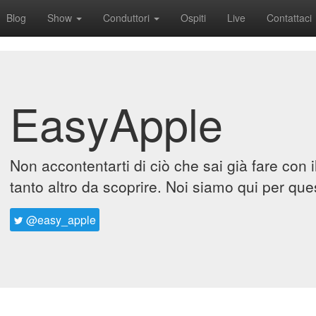
Blog
Show
Conduttori
Ospiti
Live
Contattaci
EasyApple
Non accontentarti di ciò che sai già fare con 
tanto altro da scoprire. Noi siamo qui per que
@easy_apple