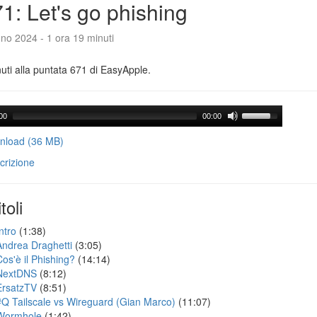
1: Let's go phishing
no 2024 - 1 ora 19 minuti
ti alla puntata 671 di EasyApple.
00
00:00
load (36 MB)
crizione
toli
ntro
(1:38)
Andrea Draghetti
(3:05)
Cos'è il Phishing?
(14:14)
NextDNS
(8:12)
ErsatzTV
(8:51)
#Q Tailscale vs Wireguard (Gian Marco)
(11:07)
Wormhole
(1:42)