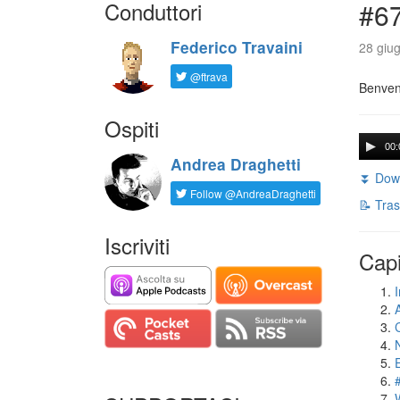
Conduttori
#67
Federico Travaini
28 giug
@ftrava
Benvenu
Ospiti
00:
Andrea Draghetti
⏬ Down
Follow @AndreaDraghetti
📝 Tras
Iscriviti
Capi
I