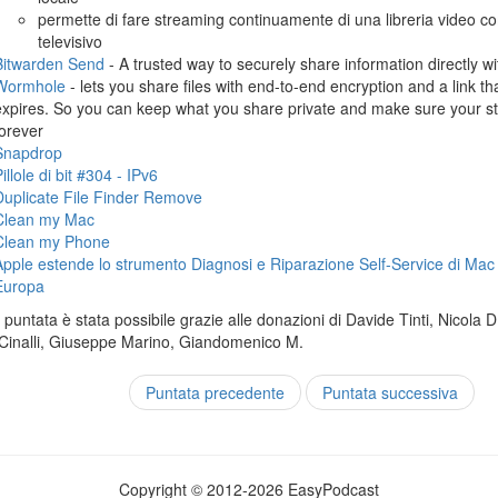
permette di fare streaming continuamente di una libreria video 
televisivo
Bitwarden Send
- A trusted way to securely share information directly w
Wormhole
- lets you share files with end-to-end encryption and a link th
expires. So you can keep what you share private and make sure your stu
forever
Snapdrop
illole di bit #304 - IPv6
Duplicate File Finder Remove
Clean my Mac
Clean my Phone
Apple estende lo strumento Diagnosi e Riparazione Self-Service di Mac
Europa
puntata è stata possibile grazie alle donazioni di Davide Tinti, Nicola 
Cinalli, Giuseppe Marino, Giandomenico M.
Puntata precedente
Puntata successiva
Copyright © 2012-2026 EasyPodcast