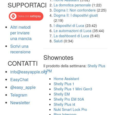
SUPPORTACI
La domotica personale
(1:22)
Dogma I: Non confondere
(2:25)
Dogma II: I dispositivi giusti
(2:19)
I dispositivi di Luca
(23:42)
Altri metodi
Le automazioni di Luca
(35:44)
per inviare
La dashboard di Luca
(5:40)
una mancia
Saluti
(0:34)
Scrivi una
recensione
Shownotes
CONTATTI
Il prodotto della settimana:
Shelly Plus
2 PM
info@easyapple.org
Home Assistant
EasyChat
Shelly Plus 1
@easy_apple
Shelly Plus 1 Mini Gen3
Shelly EM
Telegram
Shelly Pro EM 50A
Newsletter
Shelly Plus i4
Nuki Smart Lock Pro
Ring Intercom