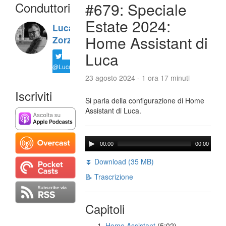
Conduttori
#679: Speciale
Estate 2024:
Luca
Home Assistant di
Zorzi
Luca
@LucaTNT
23 agosto 2024 - 1 ora 17 minuti
Iscriviti
Si parla della configurazione di Home
Assistant di Luca.
00:00
00:00
⏬ Download (35 MB)
📝 Trascrizione
Capitoli
Home Assistant
(5:02)