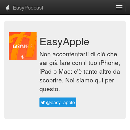
EasyPodcast
Toggl
navig
EasyApple
Non accontentarti di ciò che
sai già fare con il tuo iPhone,
iPad o Mac: c'è tanto altro da
scoprire. Noi siamo qui per
questo.
@easy_apple