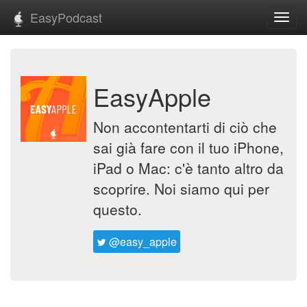
EasyPodcast
Toggl
navig
EasyApple
Non accontentarti di ciò che
sai già fare con il tuo iPhone,
iPad o Mac: c'è tanto altro da
scoprire. Noi siamo qui per
questo.
@easy_apple