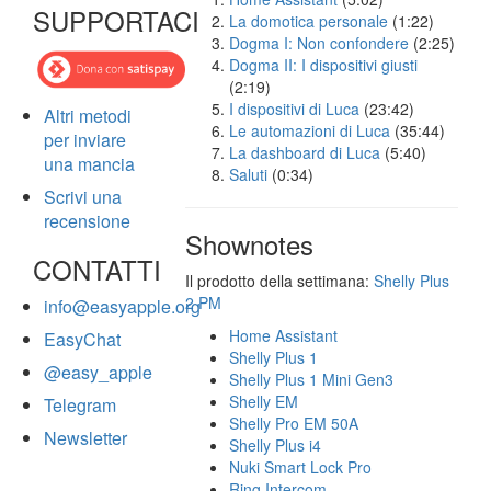
SUPPORTACI
La domotica personale
(1:22)
Dogma I: Non confondere
(2:25)
Dogma II: I dispositivi giusti
(2:19)
I dispositivi di Luca
(23:42)
Altri metodi
Le automazioni di Luca
(35:44)
per inviare
La dashboard di Luca
(5:40)
una mancia
Saluti
(0:34)
Scrivi una
recensione
Shownotes
CONTATTI
Il prodotto della settimana:
Shelly Plus
2 PM
info@easyapple.org
Home Assistant
EasyChat
Shelly Plus 1
@easy_apple
Shelly Plus 1 Mini Gen3
Shelly EM
Telegram
Shelly Pro EM 50A
Newsletter
Shelly Plus i4
Nuki Smart Lock Pro
Ring Intercom