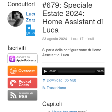
Conduttori
#679: Speciale
Estate 2024:
Luca
Home Assistant di
Zorzi
Luca
@LucaTNT
23 agosto 2024 - 1 ora 17 minuti
Iscriviti
Si parla della configurazione di Home
Assistant di Luca.
00:00
00:00
⏬ Download (35 MB)
📝 Trascrizione
Capitoli
Home Assistant
(5:02)