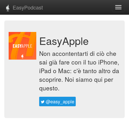
EasyPodcast
Toggl
navig
EasyApple
Non accontentarti di ciò che
sai già fare con il tuo iPhone,
iPad o Mac: c'è tanto altro da
scoprire. Noi siamo qui per
questo.
@easy_apple