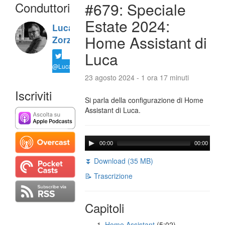
Conduttori
#679: Speciale
Estate 2024:
Luca
Home Assistant di
Zorzi
Luca
@LucaTNT
23 agosto 2024 - 1 ora 17 minuti
Iscriviti
Si parla della configurazione di Home
Assistant di Luca.
00:00
00:00
⏬ Download (35 MB)
📝 Trascrizione
Capitoli
Home Assistant
(5:02)