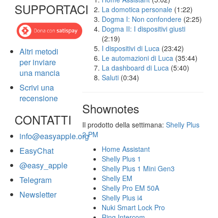
SUPPORTACI
La domotica personale
(1:22)
Dogma I: Non confondere
(2:25)
Dogma II: I dispositivi giusti
(2:19)
I dispositivi di Luca
(23:42)
Altri metodi
Le automazioni di Luca
(35:44)
per inviare
La dashboard di Luca
(5:40)
una mancia
Saluti
(0:34)
Scrivi una
recensione
Shownotes
CONTATTI
Il prodotto della settimana:
Shelly Plus
2 PM
info@easyapple.org
Home Assistant
EasyChat
Shelly Plus 1
@easy_apple
Shelly Plus 1 Mini Gen3
Shelly EM
Telegram
Shelly Pro EM 50A
Newsletter
Shelly Plus i4
Nuki Smart Lock Pro
Ring Intercom