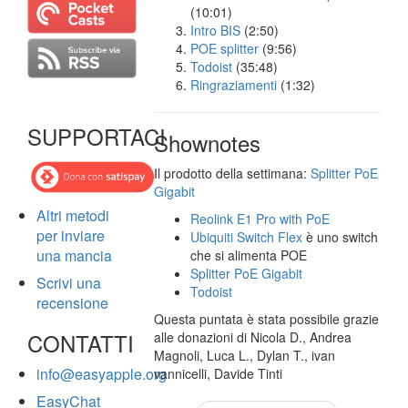
(10:01)
Intro BIS
(2:50)
POE splitter
(9:56)
Todoist
(35:48)
Ringraziamenti
(1:32)
SUPPORTACI
Shownotes
Il prodotto della settimana:
Splitter PoE
Gigabit
Altri metodi
Reolink E1 Pro with PoE
per inviare
Ubiquiti Switch Flex
è uno switch
una mancia
che si alimenta POE
Splitter PoE Gigabit
Scrivi una
Todoist
recensione
Questa puntata è stata possibile grazie
CONTATTI
alle donazioni di Nicola D., Andrea
Magnoli, Luca L., Dylan T., ivan
info@easyapple.org
vannicelli, Davide Tinti
EasyChat