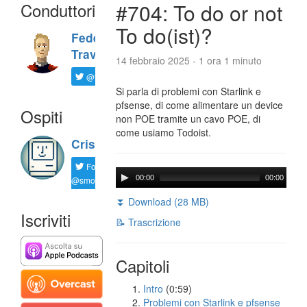
Conduttori
#704: To do or not
To do(ist)?
Federico
Travaini
14 febbraio 2025 - 1 ora 1 minuto
@ftrava
Si parla di problemi con Starlink e
pfsense, di come alimentare un device
Ospiti
non POE tramite un cavo POE, di
come usiamo Todoist.
Cristian
Follow
00:00
00:00
@smorgagno
⏬ Download (28 MB)
Iscriviti
📝 Trascrizione
Capitoli
Intro
(0:59)
Problemi con Starlink e pfsense