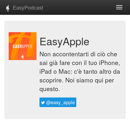
EasyPodcast
Toggl
navig
EasyApple
Non accontentarti di ciò che
sai già fare con il tuo iPhone,
iPad o Mac: c'è tanto altro da
scoprire. Noi siamo qui per
questo.
@easy_apple