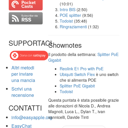
(10:01)
Intro BIS
(2:50)
POE splitter
(9:56)
Todoist
(35:48)
Ringraziamenti
(1:32)
SUPPORTACI
Shownotes
Il prodotto della settimana:
Splitter PoE
Gigabit
Altri metodi
Reolink E1 Pro with PoE
per inviare
Ubiquiti Switch Flex
è uno switch
una mancia
che si alimenta POE
Splitter PoE Gigabit
Scrivi una
Todoist
recensione
Questa puntata è stata possibile grazie
CONTATTI
alle donazioni di Nicola D., Andrea
Magnoli, Luca L., Dylan T., ivan
info@easyapple.org
vannicelli, Davide Tinti
EasyChat