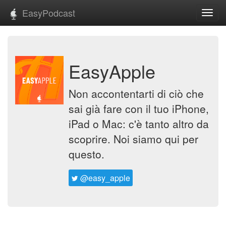
EasyPodcast
Toggl
navig
EasyApple
Non accontentarti di ciò che
sai già fare con il tuo iPhone,
iPad o Mac: c'è tanto altro da
scoprire. Noi siamo qui per
questo.
@easy_apple