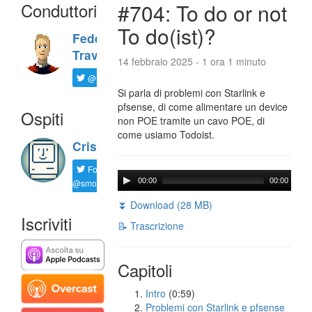
Conduttori
#704: To do or not
To do(ist)?
Federico
Travaini
14 febbraio 2025 - 1 ora 1 minuto
@ftrava
Si parla di problemi con Starlink e
pfsense, di come alimentare un device
Ospiti
non POE tramite un cavo POE, di
come usiamo Todoist.
Cristian
Follow
00:00
00:00
@smorgagno
⏬ Download (28 MB)
Iscriviti
📝 Trascrizione
Capitoli
Intro
(0:59)
Problemi con Starlink e pfsense