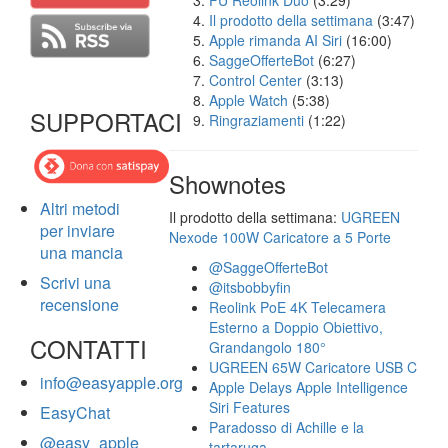
FU Reolink Duo
(3:29)
Il prodotto della settimana
(3:47)
Apple rimanda AI Siri
(16:00)
SaggeOfferteBot
(6:27)
Control Center
(3:13)
Apple Watch
(5:38)
SUPPORTACI
Ringraziamenti
(1:22)
Shownotes
Altri metodi
Il prodotto della settimana:
UGREEN
per inviare
Nexode 100W Caricatore a 5 Porte
una mancia
@SaggeOfferteBot
Scrivi una
@itsbobbyfin
recensione
Reolink PoE 4K Telecamera
Esterno a Doppio Obiettivo,
CONTATTI
Grandangolo 180°
UGREEN 65W Caricatore USB C
info@easyapple.org
Apple Delays Apple Intelligence
Siri Features
EasyChat
Paradosso di Achille e la
@easy_apple
tartaruga