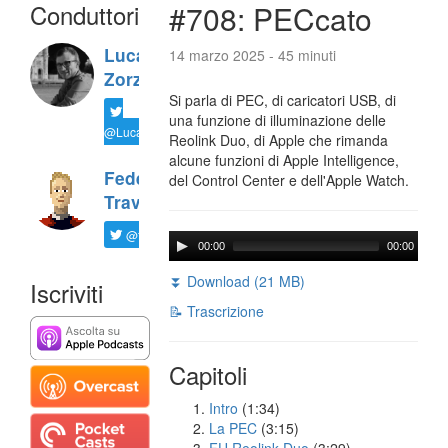
Conduttori
#708: PECcato
Luca
14 marzo 2025 - 45 minuti
Zorzi
Si parla di PEC, di caricatori USB, di
una funzione di illuminazione delle
@LucaTNT
Reolink Duo, di Apple che rimanda
alcune funzioni di Apple Intelligence,
Federico
del Control Center e dell'Apple Watch.
Travaini
@ftrava
00:00
00:00
⏬ Download (21 MB)
Iscriviti
📝 Trascrizione
Capitoli
Intro
(1:34)
La PEC
(3:15)