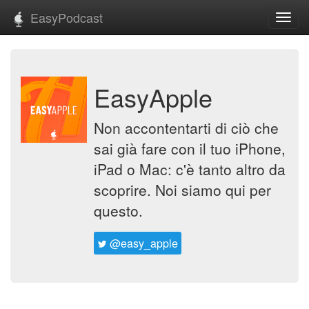
EasyPodcast
Toggl
navig
EasyApple
Non accontentarti di ciò che
sai già fare con il tuo iPhone,
iPad o Mac: c'è tanto altro da
scoprire. Noi siamo qui per
questo.
@easy_apple