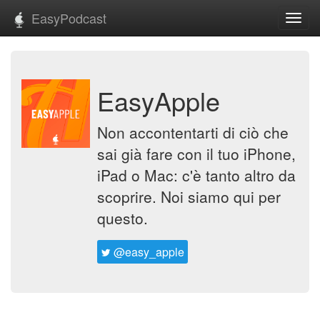
EasyPodcast
Toggl
navig
EasyApple
Non accontentarti di ciò che
sai già fare con il tuo iPhone,
iPad o Mac: c'è tanto altro da
scoprire. Noi siamo qui per
questo.
@easy_apple