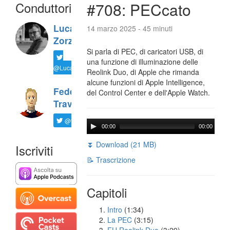
Conduttori
#708: PECcato
Luca
14 marzo 2025 - 45 minuti
Zorzi
Si parla di PEC, di caricatori USB, di
una funzione di illuminazione delle
@LucaTNT
Reolink Duo, di Apple che rimanda
alcune funzioni di Apple Intelligence,
Federico
del Control Center e dell'Apple Watch.
Travaini
@ftrava
00:00
00:00
⏬ Download (21 MB)
Iscriviti
📝 Trascrizione
Capitoli
Intro
(1:34)
La PEC
(3:15)