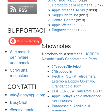
FU Reolink Duo
(3:29)
Il prodotto della settimana
(3:47)
Apple rimanda AI Siri
(16:00)
SaggeOfferteBot
(6:27)
Control Center
(3:13)
Apple Watch
(5:38)
SUPPORTACI
Ringraziamenti
(1:22)
Shownotes
Altri metodi
Il prodotto della settimana:
UGREEN
per inviare
Nexode 100W Caricatore a 5 Porte
una mancia
@SaggeOfferteBot
Scrivi una
@itsbobbyfin
recensione
Reolink PoE 4K Telecamera
Esterno a Doppio Obiettivo,
CONTATTI
Grandangolo 180°
UGREEN 65W Caricatore USB C
info@easyapple.org
Apple Delays Apple Intelligence
Siri Features
EasyChat
Paradosso di Achille e la
@easy_apple
tartaruga