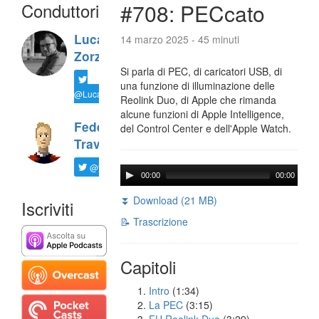
Conduttori
#708: PECcato
Luca
14 marzo 2025 - 45 minuti
Zorzi
Si parla di PEC, di caricatori USB, di
una funzione di illuminazione delle
@LucaTNT
Reolink Duo, di Apple che rimanda
alcune funzioni di Apple Intelligence,
Federico
del Control Center e dell'Apple Watch.
Travaini
@ftrava
00:00
00:00
⏬ Download (21 MB)
Iscriviti
📝 Trascrizione
Capitoli
Intro
(1:34)
La PEC
(3:15)