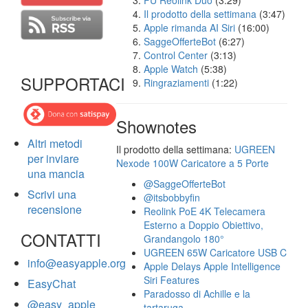
FU Reolink Duo
(3:29)
Il prodotto della settimana
(3:47)
Apple rimanda AI Siri
(16:00)
SaggeOfferteBot
(6:27)
Control Center
(3:13)
Apple Watch
(5:38)
SUPPORTACI
Ringraziamenti
(1:22)
Shownotes
Altri metodi
Il prodotto della settimana:
UGREEN
per inviare
Nexode 100W Caricatore a 5 Porte
una mancia
@SaggeOfferteBot
Scrivi una
@itsbobbyfin
recensione
Reolink PoE 4K Telecamera
Esterno a Doppio Obiettivo,
CONTATTI
Grandangolo 180°
UGREEN 65W Caricatore USB C
info@easyapple.org
Apple Delays Apple Intelligence
Siri Features
EasyChat
Paradosso di Achille e la
@easy_apple
tartaruga