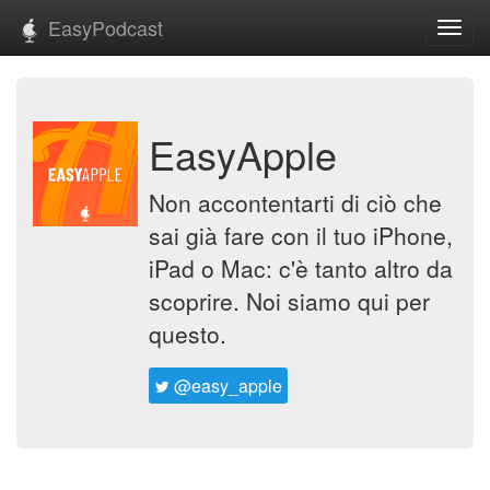
EasyPodcast
Toggl
navig
EasyApple
Non accontentarti di ciò che
sai già fare con il tuo iPhone,
iPad o Mac: c'è tanto altro da
scoprire. Noi siamo qui per
questo.
@easy_apple