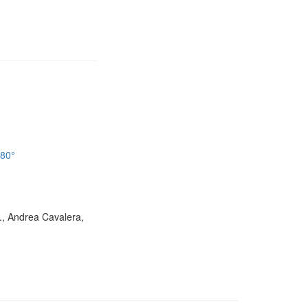
180°
D., Andrea Cavalera,