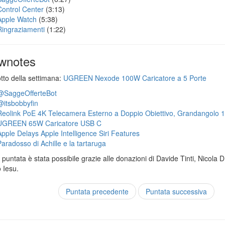
Control Center
(3:13)
Apple Watch
(5:38)
Ringraziamenti
(1:22)
wnotes
otto della settimana:
UGREEN Nexode 100W Caricatore a 5 Porte
@SaggeOfferteBot
@itsbobbyfin
Reolink PoE 4K Telecamera Esterno a Doppio Obiettivo, Grandangolo 
UGREEN 65W Caricatore USB C
Apple Delays Apple Intelligence Siri Features
Paradosso di Achille e la tartaruga
puntata è stata possibile grazie alle donazioni di Davide Tinti, Nicola 
 Iesu.
Puntata precedente
Puntata successiva