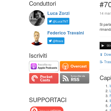
Conduttori
#7
Luca Zorzi
14 mar
@LucaTNT
Si parl
rimanda
Federico Travaini
@ftrava
00:
Iscriviti
⏬ Down
📝 Tras
Capi
I
SUPPORTACI