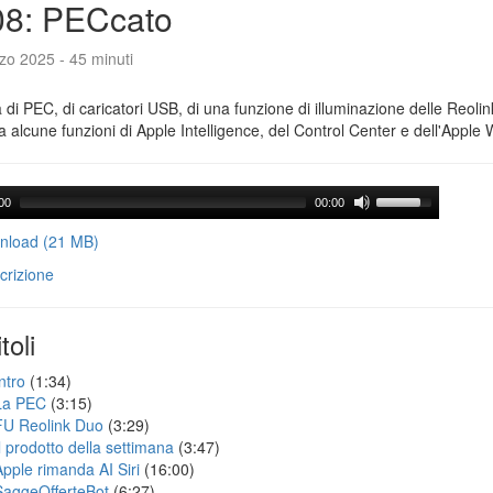
08: PECcato
zo 2025 - 45 minuti
a di PEC, di caricatori USB, di una funzione di illuminazione delle Reoli
 alcune funzioni di Apple Intelligence, del Control Center e dell'Apple 
00
00:00
load (21 MB)
crizione
toli
ntro
(1:34)
La PEC
(3:15)
FU Reolink Duo
(3:29)
Il prodotto della settimana
(3:47)
Apple rimanda AI Siri
(16:00)
SaggeOfferteBot
(6:27)