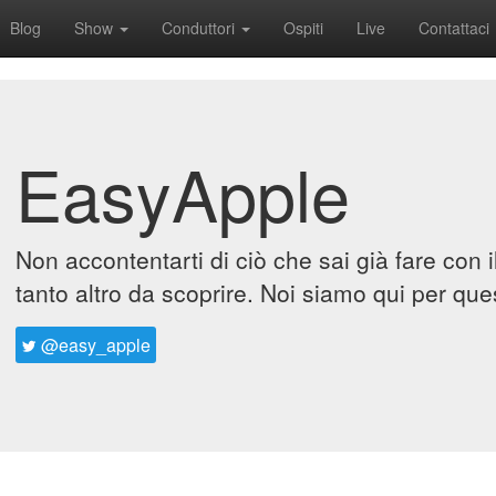
Blog
Show
Conduttori
Ospiti
Live
Contattaci
EasyApple
Non accontentarti di ciò che sai già fare con 
tanto altro da scoprire. Noi siamo qui per que
@easy_apple