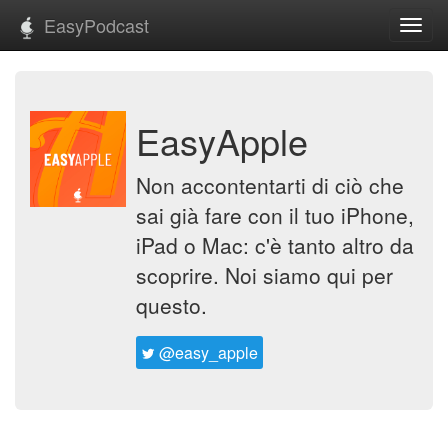
EasyPodcast
Toggl
navig
EasyApple
Non accontentarti di ciò che
sai già fare con il tuo iPhone,
iPad o Mac: c'è tanto altro da
scoprire. Noi siamo qui per
questo.
@easy_apple