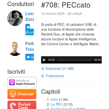
Conduttori
#708: PECcato
Luca
14 marzo 2025 - 45 minuti
Zorzi
Si parla di PEC, di caricatori USB, di
una funzione di illuminazione delle
@LucaTNT
Reolink Duo, di Apple che rimanda
alcune funzioni di Apple Intelligence,
Federico
del Control Center e dell'Apple Watch.
Travaini
@ftrava
00:00
00:00
⏬ Download (21 MB)
Iscriviti
📝 Trascrizione
Capitoli
Intro
(1:34)
La PEC
(3:15)