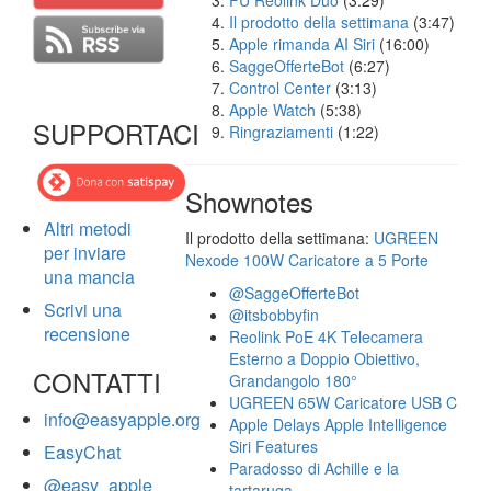
FU Reolink Duo
(3:29)
Il prodotto della settimana
(3:47)
Apple rimanda AI Siri
(16:00)
SaggeOfferteBot
(6:27)
Control Center
(3:13)
Apple Watch
(5:38)
SUPPORTACI
Ringraziamenti
(1:22)
Shownotes
Altri metodi
Il prodotto della settimana:
UGREEN
per inviare
Nexode 100W Caricatore a 5 Porte
una mancia
@SaggeOfferteBot
Scrivi una
@itsbobbyfin
recensione
Reolink PoE 4K Telecamera
Esterno a Doppio Obiettivo,
CONTATTI
Grandangolo 180°
UGREEN 65W Caricatore USB C
info@easyapple.org
Apple Delays Apple Intelligence
Siri Features
EasyChat
Paradosso di Achille e la
@easy_apple
tartaruga