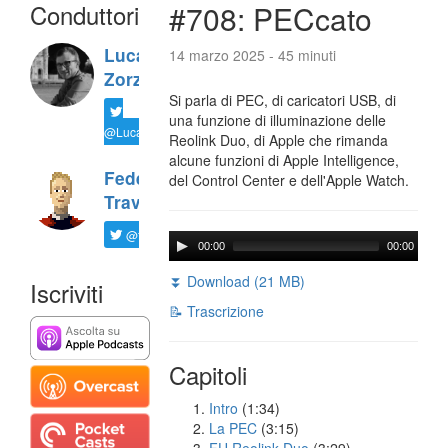
Conduttori
#708: PECcato
Luca
14 marzo 2025 - 45 minuti
Zorzi
Si parla di PEC, di caricatori USB, di
una funzione di illuminazione delle
@LucaTNT
Reolink Duo, di Apple che rimanda
alcune funzioni di Apple Intelligence,
Federico
del Control Center e dell'Apple Watch.
Travaini
@ftrava
00:00
00:00
⏬ Download (21 MB)
Iscriviti
📝 Trascrizione
Capitoli
Intro
(1:34)
La PEC
(3:15)