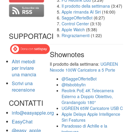
FU Reolink Duo
(3:29)
Il prodotto della settimana
(3:47)
Apple rimanda AI Siri
(16:00)
SaggeOfferteBot
(6:27)
Control Center
(3:13)
Apple Watch
(5:38)
SUPPORTACI
Ringraziamenti
(1:22)
Shownotes
Altri metodi
Il prodotto della settimana:
UGREEN
per inviare
Nexode 100W Caricatore a 5 Porte
una mancia
@SaggeOfferteBot
Scrivi una
@itsbobbyfin
recensione
Reolink PoE 4K Telecamera
Esterno a Doppio Obiettivo,
CONTATTI
Grandangolo 180°
UGREEN 65W Caricatore USB C
info@easyapple.org
Apple Delays Apple Intelligence
Siri Features
EasyChat
Paradosso di Achille e la
@easy_apple
tartaruga