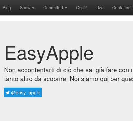
Blog
Show
Conduttori
Ospiti
Live
Contattaci
EasyApple
Non accontentarti di ciò che sai già fare con 
tanto altro da scoprire. Noi siamo qui per que
@easy_apple