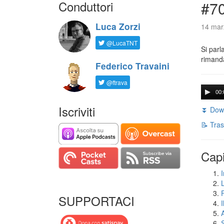
Conduttori
#7
Luca Zorzi
14 mar
@LucaTNT
Si parl
rimanda
Federico Travaini
@ftrava
00:
Iscriviti
⏬ Down
📝 Tras
Capi
I
SUPPORTACI