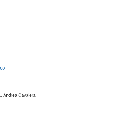
180°
D., Andrea Cavalera,