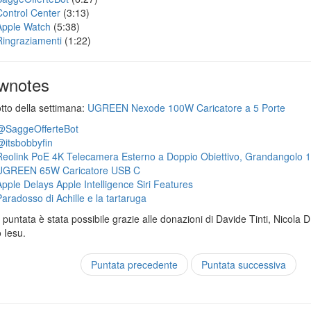
Control Center
(3:13)
Apple Watch
(5:38)
Ringraziamenti
(1:22)
wnotes
otto della settimana:
UGREEN Nexode 100W Caricatore a 5 Porte
@SaggeOfferteBot
@itsbobbyfin
Reolink PoE 4K Telecamera Esterno a Doppio Obiettivo, Grandangolo 
UGREEN 65W Caricatore USB C
Apple Delays Apple Intelligence Siri Features
Paradosso di Achille e la tartaruga
puntata è stata possibile grazie alle donazioni di Davide Tinti, Nicola 
 Iesu.
Puntata precedente
Puntata successiva