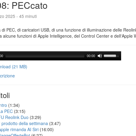
08: PECcato
zo 2025 - 45 minuti
a di PEC, di caricatori USB, di una funzione di illuminazione delle Reoli
 alcune funzioni di Apple Intelligence, del Control Center e dell'Apple 
00
00:00
load (21 MB)
crizione
toli
ntro
(1:34)
La PEC
(3:15)
FU Reolink Duo
(3:29)
Il prodotto della settimana
(3:47)
Apple rimanda AI Siri
(16:00)
SaggeOfferteBot
(6:27)