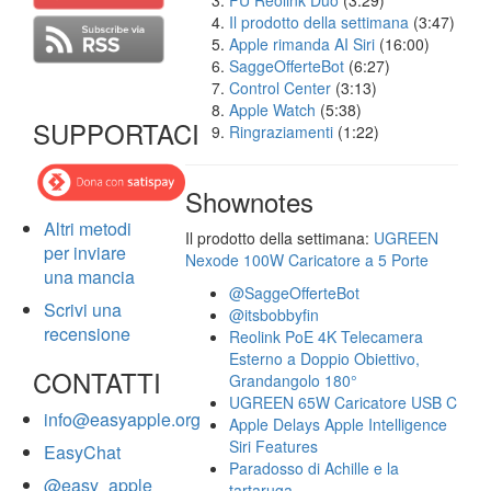
FU Reolink Duo
(3:29)
Il prodotto della settimana
(3:47)
Apple rimanda AI Siri
(16:00)
SaggeOfferteBot
(6:27)
Control Center
(3:13)
Apple Watch
(5:38)
SUPPORTACI
Ringraziamenti
(1:22)
Shownotes
Altri metodi
Il prodotto della settimana:
UGREEN
per inviare
Nexode 100W Caricatore a 5 Porte
una mancia
@SaggeOfferteBot
Scrivi una
@itsbobbyfin
recensione
Reolink PoE 4K Telecamera
Esterno a Doppio Obiettivo,
CONTATTI
Grandangolo 180°
UGREEN 65W Caricatore USB C
info@easyapple.org
Apple Delays Apple Intelligence
Siri Features
EasyChat
Paradosso di Achille e la
@easy_apple
tartaruga