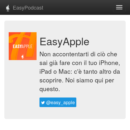
EasyPodcast
Toggl
navig
EasyApple
Non accontentarti di ciò che
sai già fare con il tuo iPhone,
iPad o Mac: c'è tanto altro da
scoprire. Noi siamo qui per
questo.
@easy_apple