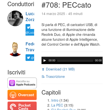
Conduttori
#708: PECcato
Luca
14 marzo 2025 - 45 minuti
Zorzi
Si parla di PEC, di caricatori USB, di
una funzione di illuminazione delle
@LucaTNT
Reolink Duo, di Apple che rimanda
alcune funzioni di Apple Intelligence,
Federico
del Control Center e dell'Apple Watch.
Travaini
@ftrava
00:00
00:00
⏬ Download (21 MB)
Iscriviti
📝 Trascrizione
Capitoli
Intro
(1:34)
La PEC
(3:15)