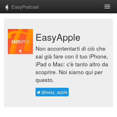
EasyPodcast
Toggl
navig
EasyApple
Non accontentarti di ciò che
sai già fare con il tuo iPhone,
iPad o Mac: c'è tanto altro da
scoprire. Noi siamo qui per
questo.
@easy_apple