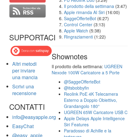
FU Reolink Duo
(3:29)
Il prodotto della settimana
(3:47)
Apple rimanda AI Siri
(16:00)
SaggeOfferteBot
(6:27)
Control Center
(3:13)
Apple Watch
(5:38)
SUPPORTACI
Ringraziamenti
(1:22)
Shownotes
Altri metodi
Il prodotto della settimana:
UGREEN
per inviare
Nexode 100W Caricatore a 5 Porte
una mancia
@SaggeOfferteBot
Scrivi una
@itsbobbyfin
recensione
Reolink PoE 4K Telecamera
Esterno a Doppio Obiettivo,
CONTATTI
Grandangolo 180°
UGREEN 65W Caricatore USB C
info@easyapple.org
Apple Delays Apple Intelligence
Siri Features
EasyChat
Paradosso di Achille e la
@easy_apple
tartaruga