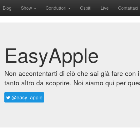
Blog
Show
Conduttori
Ospiti
Live
Contattaci
EasyApple
Non accontentarti di ciò che sai già fare con 
tanto altro da scoprire. Noi siamo qui per que
@easy_apple