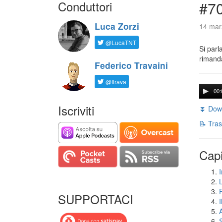
Conduttori
#7
Luca Zorzi
14 mar
@LucaTNT
Si parl
rimanda
Federico Travaini
@ftrava
00:
Iscriviti
⏬ Down
📝 Tras
Capi
I
SUPPORTACI