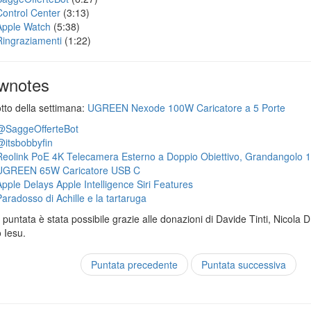
Control Center
(3:13)
Apple Watch
(5:38)
Ringraziamenti
(1:22)
wnotes
otto della settimana:
UGREEN Nexode 100W Caricatore a 5 Porte
@SaggeOfferteBot
@itsbobbyfin
Reolink PoE 4K Telecamera Esterno a Doppio Obiettivo, Grandangolo 
UGREEN 65W Caricatore USB C
Apple Delays Apple Intelligence Siri Features
Paradosso di Achille e la tartaruga
puntata è stata possibile grazie alle donazioni di Davide Tinti, Nicola 
 Iesu.
Puntata precedente
Puntata successiva