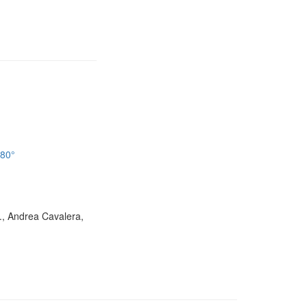
180°
D., Andrea Cavalera,