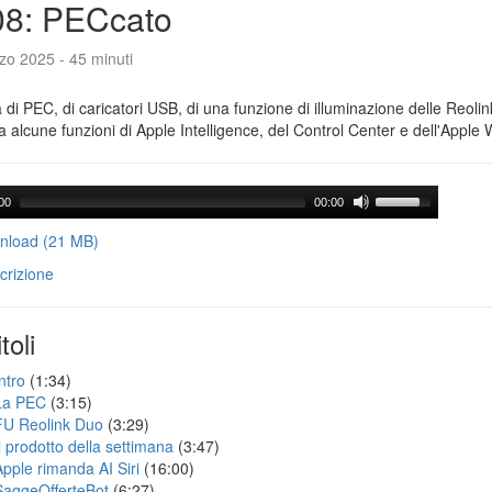
08: PECcato
zo 2025 - 45 minuti
a di PEC, di caricatori USB, di una funzione di illuminazione delle Reoli
 alcune funzioni di Apple Intelligence, del Control Center e dell'Apple 
00
00:00
load (21 MB)
crizione
toli
ntro
(1:34)
La PEC
(3:15)
FU Reolink Duo
(3:29)
Il prodotto della settimana
(3:47)
Apple rimanda AI Siri
(16:00)
SaggeOfferteBot
(6:27)