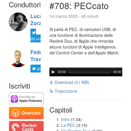
Conduttori
#708: PECcato
Luca
14 marzo 2025 - 45 minuti
Zorzi
Si parla di PEC, di caricatori USB, di
una funzione di illuminazione delle
@LucaTNT
Reolink Duo, di Apple che rimanda
alcune funzioni di Apple Intelligence,
Federico
del Control Center e dell'Apple Watch.
Travaini
@ftrava
00:00
00:00
⏬ Download (21 MB)
Iscriviti
📝 Trascrizione
Capitoli
Intro
(1:34)
La PEC
(3:15)