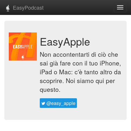
EasyPodcast
Toggl
navig
EasyApple
Non accontentarti di ciò che
sai già fare con il tuo iPhone,
iPad o Mac: c'è tanto altro da
scoprire. Noi siamo qui per
questo.
@easy_apple