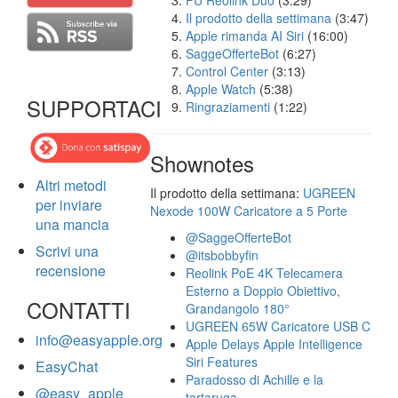
FU Reolink Duo
(3:29)
Il prodotto della settimana
(3:47)
Apple rimanda AI Siri
(16:00)
SaggeOfferteBot
(6:27)
Control Center
(3:13)
Apple Watch
(5:38)
SUPPORTACI
Ringraziamenti
(1:22)
Shownotes
Altri metodi
Il prodotto della settimana:
UGREEN
per inviare
Nexode 100W Caricatore a 5 Porte
una mancia
@SaggeOfferteBot
Scrivi una
@itsbobbyfin
recensione
Reolink PoE 4K Telecamera
Esterno a Doppio Obiettivo,
CONTATTI
Grandangolo 180°
UGREEN 65W Caricatore USB C
info@easyapple.org
Apple Delays Apple Intelligence
Siri Features
EasyChat
Paradosso di Achille e la
@easy_apple
tartaruga