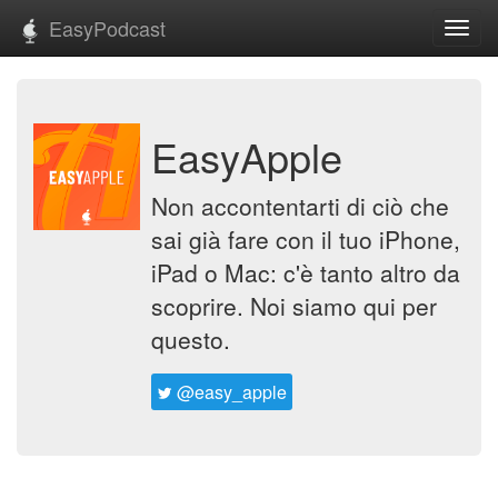
EasyPodcast
Toggl
navig
EasyApple
Non accontentarti di ciò che
sai già fare con il tuo iPhone,
iPad o Mac: c'è tanto altro da
scoprire. Noi siamo qui per
questo.
@easy_apple