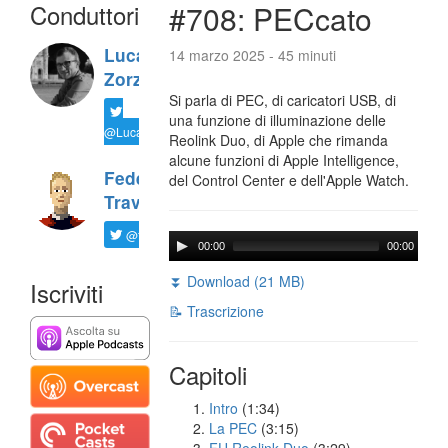
Conduttori
#708: PECcato
Luca
14 marzo 2025 - 45 minuti
Zorzi
Si parla di PEC, di caricatori USB, di
una funzione di illuminazione delle
@LucaTNT
Reolink Duo, di Apple che rimanda
alcune funzioni di Apple Intelligence,
Federico
del Control Center e dell'Apple Watch.
Travaini
@ftrava
00:00
00:00
⏬ Download (21 MB)
Iscriviti
📝 Trascrizione
Capitoli
Intro
(1:34)
La PEC
(3:15)