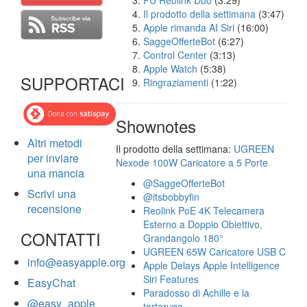
FU Reolink Duo
(3:29)
Il prodotto della settimana
(3:47)
Apple rimanda AI Siri
(16:00)
SaggeOfferteBot
(6:27)
Control Center
(3:13)
Apple Watch
(5:38)
SUPPORTACI
Ringraziamenti
(1:22)
Shownotes
Altri metodi
Il prodotto della settimana:
UGREEN
per inviare
Nexode 100W Caricatore a 5 Porte
una mancia
@SaggeOfferteBot
Scrivi una
@itsbobbyfin
recensione
Reolink PoE 4K Telecamera
Esterno a Doppio Obiettivo,
CONTATTI
Grandangolo 180°
UGREEN 65W Caricatore USB C
info@easyapple.org
Apple Delays Apple Intelligence
Siri Features
EasyChat
Paradosso di Achille e la
@easy_apple
tartaruga