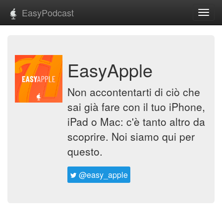
EasyPodcast
Toggl
navig
EasyApple
Non accontentarti di ciò che
sai già fare con il tuo iPhone,
iPad o Mac: c'è tanto altro da
scoprire. Noi siamo qui per
questo.
@easy_apple