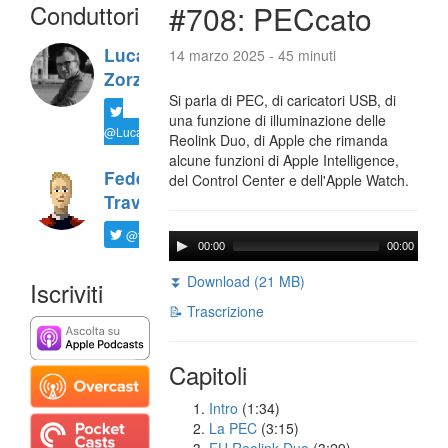
Conduttori
#708: PECcato
Luca
14 marzo 2025 - 45 minuti
Zorzi
Si parla di PEC, di caricatori USB, di
una funzione di illuminazione delle
@LucaTNT
Reolink Duo, di Apple che rimanda
alcune funzioni di Apple Intelligence,
Federico
del Control Center e dell'Apple Watch.
Travaini
@ftrava
00:00
00:00
⏬ Download (21 MB)
Iscriviti
📝 Trascrizione
Capitoli
Intro
(1:34)
La PEC
(3:15)