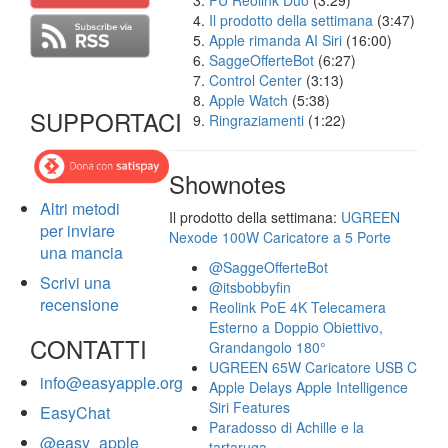
FU Reolink Duo
(3:29)
Il prodotto della settimana
(3:47)
Apple rimanda AI Siri
(16:00)
SaggeOfferteBot
(6:27)
Control Center
(3:13)
Apple Watch
(5:38)
SUPPORTACI
Ringraziamenti
(1:22)
Shownotes
Altri metodi
Il prodotto della settimana:
UGREEN
per inviare
Nexode 100W Caricatore a 5 Porte
una mancia
@SaggeOfferteBot
Scrivi una
@itsbobbyfin
recensione
Reolink PoE 4K Telecamera
Esterno a Doppio Obiettivo,
CONTATTI
Grandangolo 180°
UGREEN 65W Caricatore USB C
info@easyapple.org
Apple Delays Apple Intelligence
Siri Features
EasyChat
Paradosso di Achille e la
@easy_apple
tartaruga