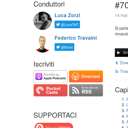
Conduttori
#7
Luca Zorzi
14 mar
@LucaTNT
Si parl
rimanda
Federico Travaini
@ftrava
00:
Iscriviti
⏬ Down
📝 Tras
Capi
I
SUPPORTACI