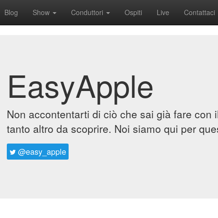
Blog
Show
Conduttori
Ospiti
Live
Contattaci
EasyApple
Non accontentarti di ciò che sai già fare con 
tanto altro da scoprire. Noi siamo qui per que
@easy_apple