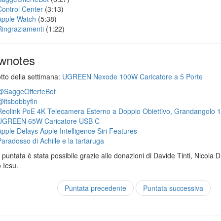
Control Center
(3:13)
Apple Watch
(5:38)
Ringraziamenti
(1:22)
wnotes
otto della settimana:
UGREEN Nexode 100W Caricatore a 5 Porte
@SaggeOfferteBot
@itsbobbyfin
Reolink PoE 4K Telecamera Esterno a Doppio Obiettivo, Grandangolo 
UGREEN 65W Caricatore USB C
Apple Delays Apple Intelligence Siri Features
Paradosso di Achille e la tartaruga
puntata è stata possibile grazie alle donazioni di Davide Tinti, Nicola 
 Iesu.
Puntata precedente
Puntata successiva