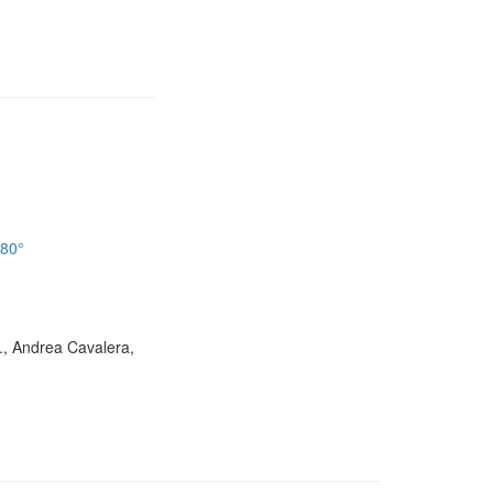
180°
D., Andrea Cavalera,