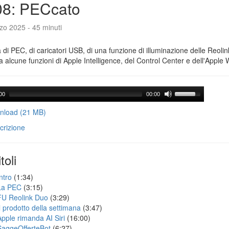
08: PECcato
zo 2025 - 45 minuti
a di PEC, di caricatori USB, di una funzione di illuminazione delle Reoli
 alcune funzioni di Apple Intelligence, del Control Center e dell'Apple 
00
00:00
load (21 MB)
crizione
toli
ntro
(1:34)
La PEC
(3:15)
FU Reolink Duo
(3:29)
Il prodotto della settimana
(3:47)
Apple rimanda AI Siri
(16:00)
SaggeOfferteBot
(6:27)