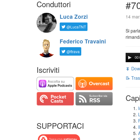
Conduttori
#7
Luca Zorzi
14 mar
@LucaTNT
Si parl
rimanda
Federico Travaini
@ftrava
00:
Iscriviti
⏬ Down
📝 Tras
Capi
I
SUPPORTACI