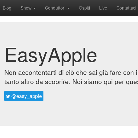
Blog
Show
Conduttori
Ospiti
Live
Contattaci
EasyApple
Non accontentarti di ciò che sai già fare con 
tanto altro da scoprire. Noi siamo qui per que
@easy_apple