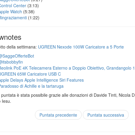
Control Center
(3:13)
Apple Watch
(5:38)
Ringraziamenti
(1:22)
wnotes
otto della settimana:
UGREEN Nexode 100W Caricatore a 5 Porte
@SaggeOfferteBot
@itsbobbyfin
Reolink PoE 4K Telecamera Esterno a Doppio Obiettivo, Grandangolo 
UGREEN 65W Caricatore USB C
Apple Delays Apple Intelligence Siri Features
Paradosso di Achille e la tartaruga
puntata è stata possibile grazie alle donazioni di Davide Tinti, Nicola 
 Iesu.
Puntata precedente
Puntata successiva