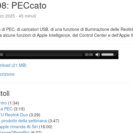
08: PECcato
zo 2025 - 45 minuti
a di PEC, di caricatori USB, di una funzione di illuminazione delle Reoli
 alcune funzioni di Apple Intelligence, del Control Center e dell'Apple 
00
00:00
load (21 MB)
crizione
toli
ntro
(1:34)
La PEC
(3:15)
FU Reolink Duo
(3:29)
Il prodotto della settimana
(3:47)
Apple rimanda AI Siri
(16:00)
SaggeOfferteBot
(6:27)