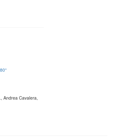
180°
D., Andrea Cavalera,