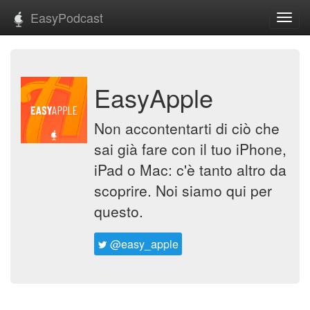
EasyPodcast
Toggl
navig
EasyApple
Non accontentarti di ciò che
sai già fare con il tuo iPhone,
iPad o Mac: c'è tanto altro da
scoprire. Noi siamo qui per
questo.
@easy_apple