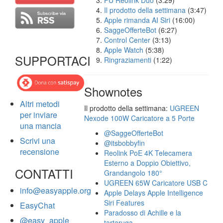
FU Reolink Duo
(3:29)
Il prodotto della settimana
(3:47)
Apple rimanda AI Siri
(16:00)
SaggeOfferteBot
(6:27)
Control Center
(3:13)
Apple Watch
(5:38)
SUPPORTACI
Ringraziamenti
(1:22)
Shownotes
Altri metodi
Il prodotto della settimana:
UGREEN
per inviare
Nexode 100W Caricatore a 5 Porte
una mancia
@SaggeOfferteBot
Scrivi una
@itsbobbyfin
recensione
Reolink PoE 4K Telecamera
Esterno a Doppio Obiettivo,
CONTATTI
Grandangolo 180°
UGREEN 65W Caricatore USB C
info@easyapple.org
Apple Delays Apple Intelligence
Siri Features
EasyChat
Paradosso di Achille e la
@easy_apple
tartaruga