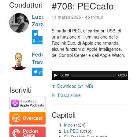
Conduttori
#708: PECcato
Luca
14 marzo 2025 - 45 minuti
Zorzi
Si parla di PEC, di caricatori USB, di
una funzione di illuminazione delle
@LucaTNT
Reolink Duo, di Apple che rimanda
alcune funzioni di Apple Intelligence,
Federico
del Control Center e dell'Apple Watch.
Travaini
@ftrava
00:00
00:00
⏬ Download (21 MB)
Iscriviti
📝 Trascrizione
Capitoli
Intro
(1:34)
La PEC
(3:15)