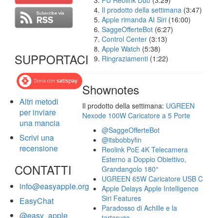
FU Reolink Duo
(3:29)
Il prodotto della settimana
(3:47)
Apple rimanda AI Siri
(16:00)
SaggeOfferteBot
(6:27)
Control Center
(3:13)
Apple Watch
(5:38)
SUPPORTACI
Ringraziamenti
(1:22)
Shownotes
Altri metodi
Il prodotto della settimana:
UGREEN
per inviare
Nexode 100W Caricatore a 5 Porte
una mancia
@SaggeOfferteBot
Scrivi una
@itsbobbyfin
recensione
Reolink PoE 4K Telecamera
Esterno a Doppio Obiettivo,
CONTATTI
Grandangolo 180°
UGREEN 65W Caricatore USB C
info@easyapple.org
Apple Delays Apple Intelligence
Siri Features
EasyChat
Paradosso di Achille e la
@easy_apple
tartaruga