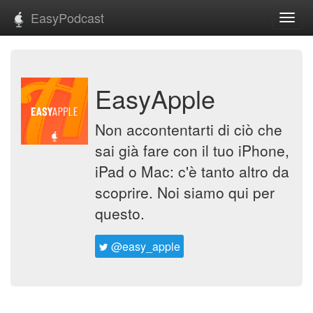
EasyPodcast
Toggl
navig
EasyApple
Non accontentarti di ciò che
sai già fare con il tuo iPhone,
iPad o Mac: c'è tanto altro da
scoprire. Noi siamo qui per
questo.
@easy_apple