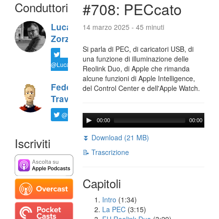
Conduttori
#708: PECcato
Luca
14 marzo 2025 - 45 minuti
Zorzi
Si parla di PEC, di caricatori USB, di
una funzione di illuminazione delle
@LucaTNT
Reolink Duo, di Apple che rimanda
alcune funzioni di Apple Intelligence,
Federico
del Control Center e dell'Apple Watch.
Travaini
@ftrava
00:00
00:00
⏬ Download (21 MB)
Iscriviti
📝 Trascrizione
Capitoli
Intro
(1:34)
La PEC
(3:15)