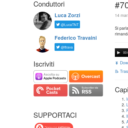
Conduttori
#7
Luca Zorzi
14 mar
@LucaTNT
Si parl
rimanda
Federico Travaini
@ftrava
00:
Iscriviti
⏬ Down
📝 Tras
Capi
I
SUPPORTACI