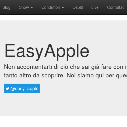
Blog
Show
Conduttori
Ospiti
Live
Contattaci
EasyApple
Non accontentarti di ciò che sai già fare con 
tanto altro da scoprire. Noi siamo qui per que
@easy_apple