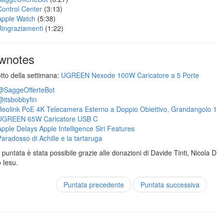
Control Center
(3:13)
Apple Watch
(5:38)
Ringraziamenti
(1:22)
wnotes
otto della settimana:
UGREEN Nexode 100W Caricatore a 5 Porte
@SaggeOfferteBot
@itsbobbyfin
Reolink PoE 4K Telecamera Esterno a Doppio Obiettivo, Grandangolo 
UGREEN 65W Caricatore USB C
Apple Delays Apple Intelligence Siri Features
Paradosso di Achille e la tartaruga
puntata è stata possibile grazie alle donazioni di Davide Tinti, Nicola 
 Iesu.
Puntata precedente
Puntata successiva