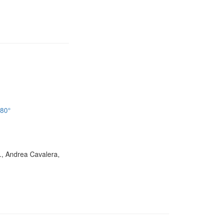
180°
D., Andrea Cavalera,