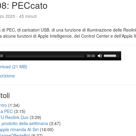
08: PECcato
zo 2025 - 45 minuti
a di PEC, di caricatori USB, di una funzione di illuminazione delle Reoli
 alcune funzioni di Apple Intelligence, del Control Center e dell'Apple 
00
00:00
load (21 MB)
crizione
toli
ntro
(1:34)
La PEC
(3:15)
FU Reolink Duo
(3:29)
Il prodotto della settimana
(3:47)
Apple rimanda AI Siri
(16:00)
SaggeOfferteBot
(6:27)