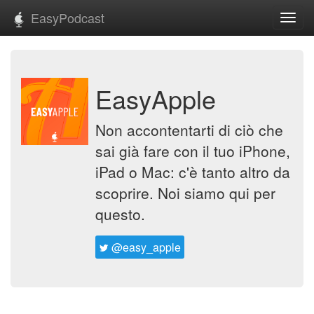
EasyPodcast
Toggl
navig
EasyApple
Non accontentarti di ciò che
sai già fare con il tuo iPhone,
iPad o Mac: c'è tanto altro da
scoprire. Noi siamo qui per
questo.
@easy_apple