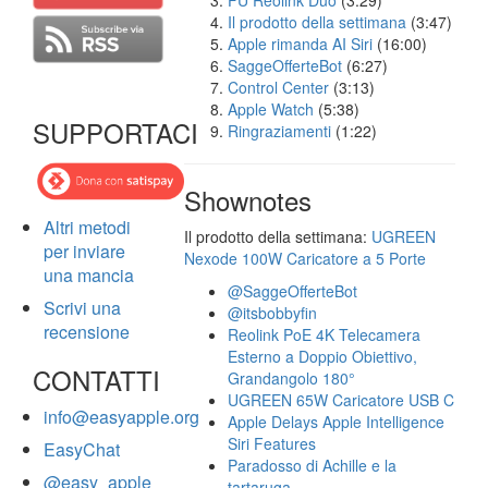
FU Reolink Duo
(3:29)
Il prodotto della settimana
(3:47)
Apple rimanda AI Siri
(16:00)
SaggeOfferteBot
(6:27)
Control Center
(3:13)
Apple Watch
(5:38)
SUPPORTACI
Ringraziamenti
(1:22)
Shownotes
Altri metodi
Il prodotto della settimana:
UGREEN
per inviare
Nexode 100W Caricatore a 5 Porte
una mancia
@SaggeOfferteBot
Scrivi una
@itsbobbyfin
recensione
Reolink PoE 4K Telecamera
Esterno a Doppio Obiettivo,
CONTATTI
Grandangolo 180°
UGREEN 65W Caricatore USB C
info@easyapple.org
Apple Delays Apple Intelligence
Siri Features
EasyChat
Paradosso di Achille e la
@easy_apple
tartaruga