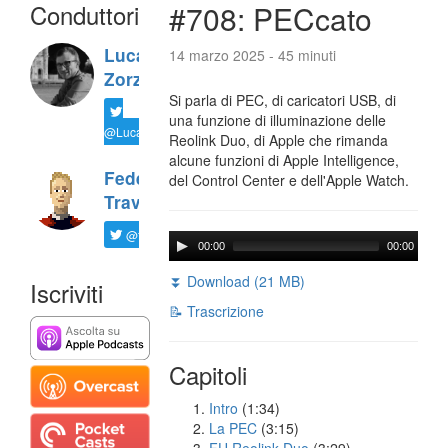
Conduttori
#708: PECcato
Luca
14 marzo 2025 - 45 minuti
Zorzi
Si parla di PEC, di caricatori USB, di
una funzione di illuminazione delle
@LucaTNT
Reolink Duo, di Apple che rimanda
alcune funzioni di Apple Intelligence,
Federico
del Control Center e dell'Apple Watch.
Travaini
@ftrava
00:00
00:00
⏬ Download (21 MB)
Iscriviti
📝 Trascrizione
Capitoli
Intro
(1:34)
La PEC
(3:15)