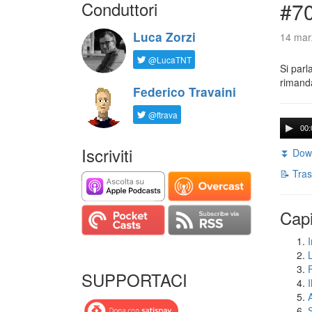
Conduttori
#7
Luca Zorzi
14 mar
@LucaTNT
Si parl
rimanda
Federico Travaini
@ftrava
00:
Iscriviti
⏬ Down
📝 Tras
Capi
I
SUPPORTACI