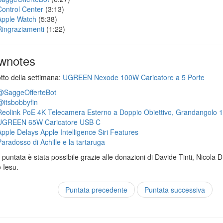
Control Center
(3:13)
Apple Watch
(5:38)
Ringraziamenti
(1:22)
wnotes
otto della settimana:
UGREEN Nexode 100W Caricatore a 5 Porte
@SaggeOfferteBot
@itsbobbyfin
Reolink PoE 4K Telecamera Esterno a Doppio Obiettivo, Grandangolo 
UGREEN 65W Caricatore USB C
Apple Delays Apple Intelligence Siri Features
Paradosso di Achille e la tartaruga
puntata è stata possibile grazie alle donazioni di Davide Tinti, Nicola 
 Iesu.
Puntata precedente
Puntata successiva