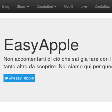
Blog
Show
Conduttori
Ospiti
Live
Contattaci
EasyApple
Non accontentarti di ciò che sai già fare con 
tanto altro da scoprire. Noi siamo qui per que
@easy_apple