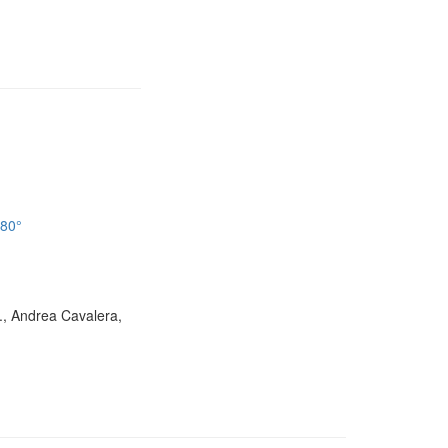
180°
D., Andrea Cavalera,