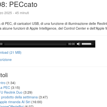
08: PECcato
zo 2025 - 45 minuti
a di PEC, di caricatori USB, di una funzione di illuminazione delle Reoli
 alcune funzioni di Apple Intelligence, del Control Center e dell'Apple 
00
00:00
load (21 MB)
crizione
toli
ntro
(1:34)
La PEC
(3:15)
FU Reolink Duo
(3:29)
Il prodotto della settimana
(3:47)
Apple rimanda AI Siri
(16:00)
SaggeOfferteBot
(6:27)